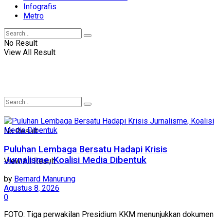
Infografis
Metro
No Result
View All Result
No Result
Puluhan Lembaga Bersatu Hadapi Krisis
Jurnalisme, Koalisi Media Dibentuk
View All Result
by
Bernard Manurung
Agustus 8, 2026
0
FOTO: Tiga perwakilan Presidium KKM menunjukkan dokumen