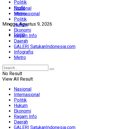
Politik
Profil
Nasional
Internasional
Metro
Politik
Minggu, Agustus 9, 2026
Hukum
Ekonomi
Login
Ragam Info
Daerah
GALERI SatukanIndonesia.com
Infografis
Metro
No Result
View All Result
Nasional
Internasional
Politik
Hukum
Ekonomi
Ragam Info
Daerah
GALERI SatukanIndonesia.com