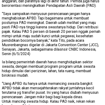
anggaran, dan parahnya lagi di akhir tahun. Pemda juga harus
berorientasi meningkatkan Pendapatan Asli Daerah (PAD).
“Saya sampaikan menyusun perencanaan jangan hanya
menghabiskan APBD. Tapi bagaimana untuk membuat
posturnya PAD meningkat. Daerah udah melihat yang maju
pasti PAD-nya tinggi karena swastanya hidup. Dari retribusi
pajak. Kalau PAD 5 persen di bawah 20 persen nggak pernah
mimpi untuk maju sudah kunci untuk pegawai, kesehatan
pendidikan bocornya banyak,” kata Tito, pada acara
Musrenbangnas digelar di Jakarta Convention Center (JCC),
Senayan, Jakarta, sebagaimana dilasnsir CNBC Indonesia,
Senin (6/5/2024)
Ia bilang pemerintah daerah harus menghidupkan sektor
swasta, dengan membuat program program untuk swasta
hidup dimulai dari perizinan, lahan, tata ruang, membuat
birokrasi mudah.
“Uang APBD itu hanya untuk memancing swasta bangkit.
APBD tidak akan mensejahterakan rakyat jumlahnya kecil
terutama yg transfer pusat. Ini yang harus diubah menyusun
perencanaan. Jangan mikir bagi bagi kepala dinas.
Untuk mancing swasta hidup. Kalau PAD naik, rekan rekan