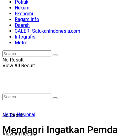
Politik
Hukum
Ekonomi
Ragam Info
Daerah
GALERI SatukanIndonesia.com
Infografis
Metro
No Result
View All Result
Home
Nasional
No Result
Mendagri Ingatkan Pemda
View All Result