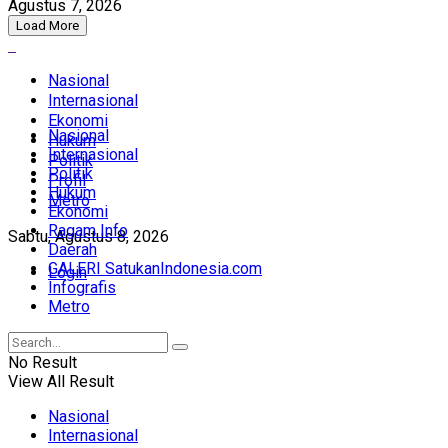
Agustus 7, 2026
Load More
Nasional
Internasional
Ekonomi
Nasional
Hukum
Internasional
Politik
Politik
Profil
Hukum
Metro
Ekonomi
Ragam Info
Sabtu, Agustus 8, 2026
Daerah
GALERI SatukanIndonesia.com
Login
Infografis
Metro
No Result
View All Result
Nasional
Internasional