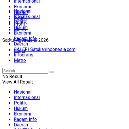
Internasional
Ekonomi
Nasional
Hukum
Internasional
Politik
Politik
Profil
Hukum
Metro
Ekonomi
Ragam Info
Sabtu, Agustus 8, 2026
Daerah
GALERI SatukanIndonesia.com
Login
Infografis
Metro
No Result
View All Result
Nasional
Internasional
Politik
Hukum
Ekonomi
Ragam Info
Daerah