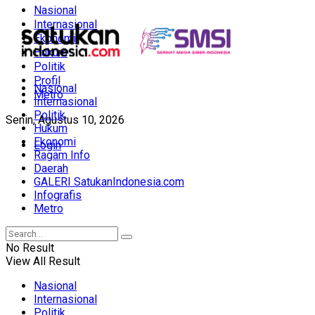
Nasional
Internasional
Ekonomi
Hukum
Politik
Profil
Nasional
Metro
Internasional
Politik
Senin, Agustus 10, 2026
Hukum
Ekonomi
Login
Ragam Info
Daerah
GALERI SatukanIndonesia.com
Infografis
Metro
No Result
View All Result
Nasional
Internasional
Politik