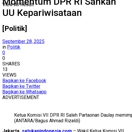
Momentum DPR RI Sahkan
View All Result
UU Kepariwisataan
[Politik]
September 28, 2025
in
Politik
0
0
SHARES
13
VIEWS
Bagikan ke Facebook
Bagikan ke Twitter
Bagikan ke Whatsapp
ADVERTISEMENT
Ketua Komisi VII DPR RI Saleh Partaonan Daulay memimpi
(ANTARA/Bagus Ahmad Rizaldi)
Jakarta,
satukanindonesia.com
– Wakil Ketua Komisi VII