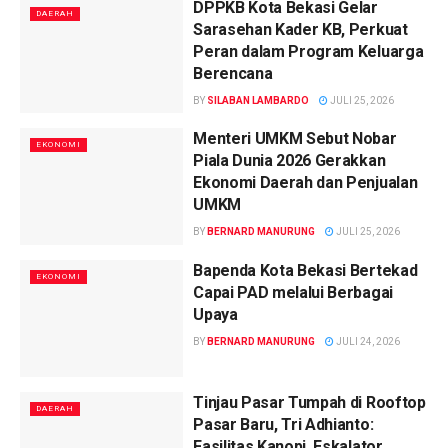
DPPKB Kota Bekasi Gelar
DAERAH
Sarasehan Kader KB, Perkuat
Peran dalam Program Keluarga
Berencana
BY
SILABAN LAMBARDO
JULI 25, 2026
Menteri UMKM Sebut Nobar
EKONOMI
Piala Dunia 2026 Gerakkan
Ekonomi Daerah dan Penjualan
UMKM
BY
BERNARD MANURUNG
JULI 25, 2026
Bapenda Kota Bekasi Bertekad
EKONOMI
Capai PAD melalui Berbagai
Upaya
BY
BERNARD MANURUNG
JULI 24, 2026
Tinjau Pasar Tumpah di Rooftop
DAERAH
Pasar Baru, Tri Adhianto:
Fasilitas Kanopi, Eskalator