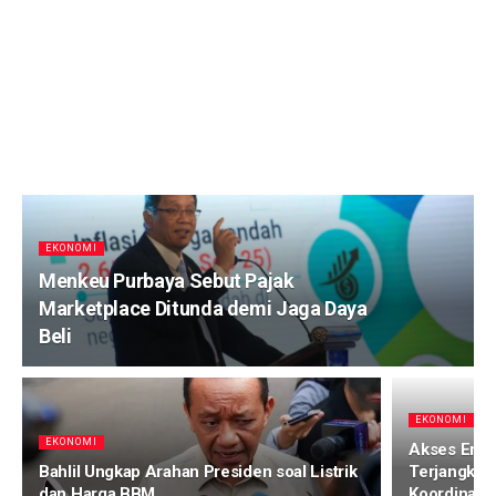
EKONOMI
Menkeu Purbaya Sebut Pajak
Marketplace Ditunda demi Jaga Daya
Beli
EKONOMI
EKONOMI
Akses Energ
Bahlil Ungkap Arahan Presiden soal Listrik
Terjangkau
dan Harga BBM
Koordinasi