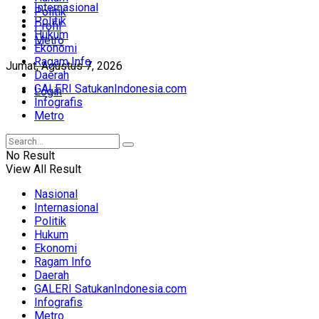
Internasional
Politik
Politik
Profil
Hukum
Metro
Ekonomi
Ragam Info
Jumat, Agustus 7, 2026
Daerah
GALERI SatukanIndonesia.com
Login
Infografis
Metro
No Result
View All Result
Nasional
Internasional
Politik
Hukum
Ekonomi
Ragam Info
Daerah
GALERI SatukanIndonesia.com
Infografis
Metro