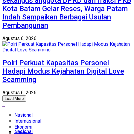
sekaligus anggota DPRD dari fraksi PKB
Kota Batam Gelar Reses, Warga Patam
Indah Sampaikan Berbagai Usulan
Pembangunan
Agustus 6, 2026
Polri Perkuat Kapasitas Personel
Hadapi Modus Kejahatan Digital Love
Scamming
Agustus 6, 2026
Load More
Nasional
Internasional
Ekonomi
Nasional
Hukum