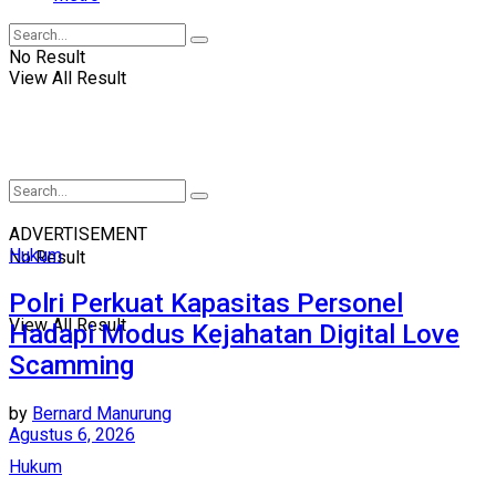
No Result
View All Result
ADVERTISEMENT
Hukum
No Result
Polri Perkuat Kapasitas Personel
View All Result
Hadapi Modus Kejahatan Digital Love
Scamming
by
Bernard Manurung
Agustus 6, 2026
Hukum