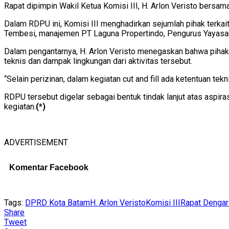
Rapat dipimpin Wakil Ketua Komisi III, H. Arlon Veristo bersam
Dalam RDPU ini, Komisi III menghadirkan sejumlah pihak terka
Tembesi, manajemen PT Laguna Propertindo, Pengurus Yayasan S
Dalam pengantarnya, H. Arlon Veristo menegaskan bahwa pihaknya
teknis dan dampak lingkungan dari aktivitas tersebut.
“Selain perizinan, dalam kegiatan cut and fill ada ketentuan te
RDPU tersebut digelar sebagai bentuk tindak lanjut atas aspira
kegiatan.
(*)
ADVERTISEMENT
Komentar Facebook
Tags:
DPRD Kota Batam
H. Arlon Veristo
Komisi III
Rapat Denga
Share
Tweet