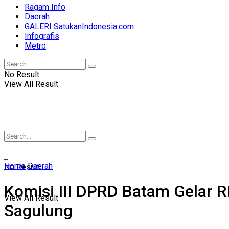
Ragam Info
Daerah
GALERI SatukanIndonesia.com
Infografis
Metro
No Result
View All Result
Home
Daerah
No Result
Komisi III DPRD Batam Gelar R
View All Result
Sagulung