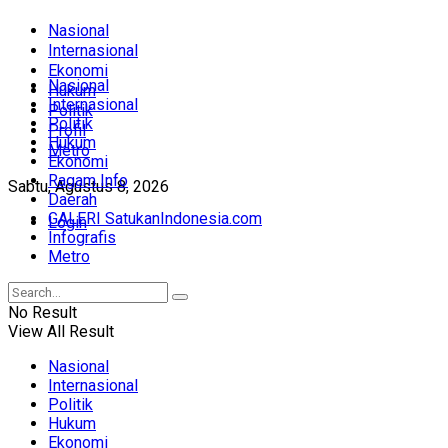
Nasional
Internasional
Ekonomi
Nasional
Hukum
Internasional
Politik
Politik
Profil
Hukum
Metro
Ekonomi
Ragam Info
Sabtu, Agustus 8, 2026
Daerah
GALERI SatukanIndonesia.com
Login
Infografis
Metro
No Result
View All Result
Nasional
Internasional
Politik
Hukum
Ekonomi