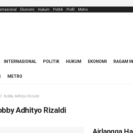
ernasional
Ekonomi
Hukum
Politik
Profil
Metro
INTERNASIONAL
POLITIK
HUKUM
EKONOMI
RAGAM I
S
METRO
Bobby Adhityo Rizaldi
bby Adhityo Rizaldi
Airlangga Ha