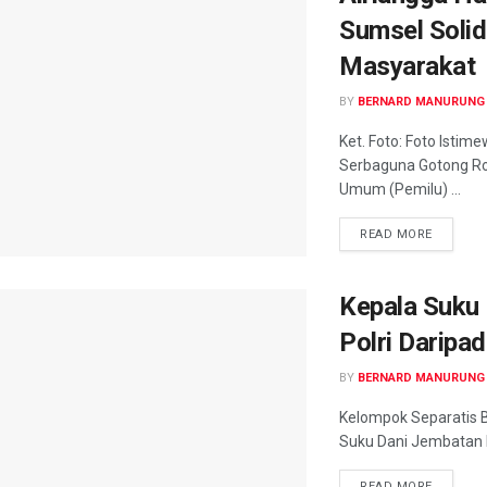
Sumsel Soli
Masyarakat
BY
BERNARD MANURUNG
Ket. Foto: Foto Isti
Serbaguna Gotong Ro
Umum (Pemilu) ...
READ MORE
Kepala Suku 
Polri Daripa
BY
BERNARD MANURUNG
Kelompok Separatis B
Suku Dani Jembatan M
READ MORE