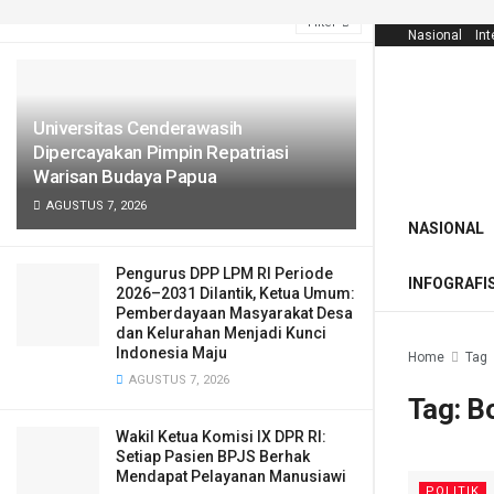
LATEST
TRENDING
Filter
Nasional
Int
Universitas Cenderawasih
Dipercayakan Pimpin Repatriasi
Warisan Budaya Papua
AGUSTUS 7, 2026
NASIONAL
Pengurus DPP LPM RI Periode
INFOGRAFI
2026–2031 Dilantik, Ketua Umum:
Pemberdayaan Masyarakat Desa
dan Kelurahan Menjadi Kunci
Indonesia Maju
Home
Tag
AGUSTUS 7, 2026
Tag:
Bo
Wakil Ketua Komisi IX DPR RI:
Setiap Pasien BPJS Berhak
Mendapat Pelayanan Manusiawi
POLITIK