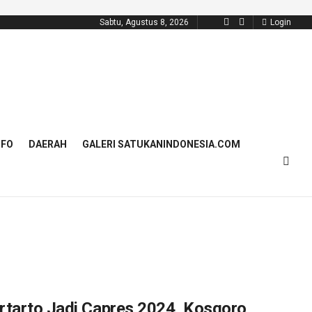
Sabtu, Agustus 8, 2026
Login
NFO
DAERAH
GALERI SATUKANINDONESIA.COM
rtarto Jadi Capres 2024, Kosgoro