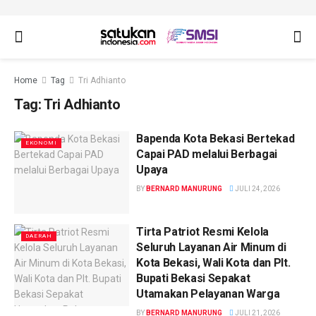
Home
Tag
Tri Adhianto
Tag:
Tri Adhianto
Bapenda Kota Bekasi Bertekad
EKONOMI
Capai PAD melalui Berbagai
Upaya
BY
BERNARD MANURUNG
JULI 24, 2026
Tirta Patriot Resmi Kelola
DAERAH
Seluruh Layanan Air Minum di
Kota Bekasi, Wali Kota dan Plt.
Bupati Bekasi Sepakat
Utamakan Pelayanan Warga
BY
BERNARD MANURUNG
JULI 21, 2026