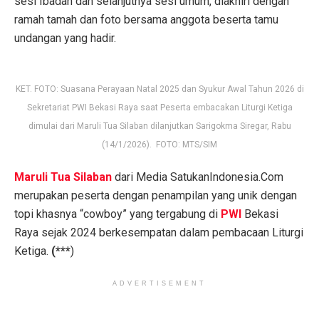
sesi Ibadah dan selanjutnya sesi umum, diakhiri dengan
ramah tamah dan foto bersama anggota beserta tamu
undangan yang hadir.
KET. FOTO: Suasana Perayaan Natal 2025 dan Syukur Awal Tahun 2026 di
Sekretariat PWI Bekasi Raya saat Peserta embacakan Liturgi Ketiga
dimulai dari Maruli Tua Silaban dilanjutkan Sarigokma Siregar, Rabu
(14/1/2026). FOTO: MTS/SIM
Maruli Tua Silaban
dari Media SatukanIndonesia.Com
merupakan peserta dengan penampilan yang unik dengan
topi khasnya “cowboy” yang tergabung di
PWI
Bekasi
Raya sejak 2024 berkesempatan dalam pembacaan Liturgi
Ketiga.
(***
)
ADVERTISEMENT