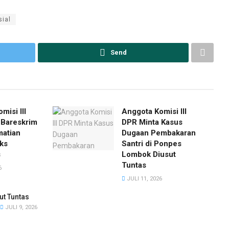
ial
Send
misi III
Anggota Komisi III
 Bareskrim
DPR Minta Kasus
matian
Dugaan Pembakaran
ks
Santri di Ponpes
s
Lombok Diusut
Tuntas
6
JULI 11, 2026
ut Tuntas
JULI 9, 2026