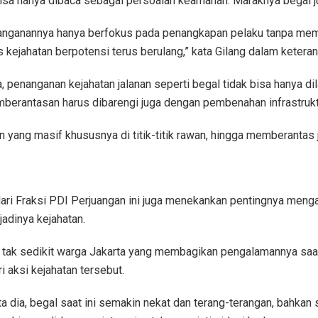
bisa hanya dibaca sebagai persoalan keamanan. Maraknya begal ju
anganannya hanya berfokus pada penangkapan pelaku tanpa mem
 kejahatan berpotensi terus berulang,” kata Gilang dalam ketera
, penanganan kejahatan jalanan seperti begal tidak bisa hanya d
berantasan harus dibarengi juga dengan pembenahan infrastrukt
tin yang masif khususnya di titik-titik rawan, hingga memberantas 
 dari Fraksi PDI Perjuangan ini juga menekankan pentingnya men
jadinya kejahatan.
 tak sedikit warga Jakarta yang membagikan pengalamannya saat
 aksi kejahatan tersebut.
ata dia, begal saat ini semakin nekat dan terang-terangan, bah