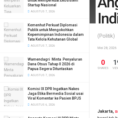
An
untuk Memperkuat Ekosistem
Startup Nasional
AGUSTUS 7, 2026
Ind
Kemenhut Perkuat Diplomasi
Publik untuk Mengokohkan
Kepemimpinan Indonesia dalam
(Politik)
Tata Kelola Kehutanan Global
AGUSTUS 7, 2026
Mei 28, 2026
Wamendagri Minta Penyaluran
0
1
Dana Otsus Tahap II 2026 di
SHARES
VIE
Papua Segera Dituntaskan
AGUSTUS 7, 2026
Komisi IX DPR Ingatkan Nakes
Jaga Etika Bermedia Sosial usai
Viral Komentar ke Pasien BPJS
AGUSTUS 6, 2026
Jakarta,
s