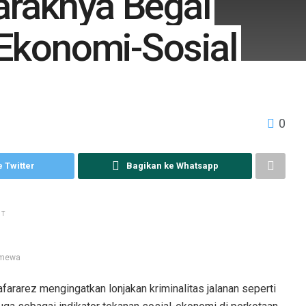
raknya Begal
 Ekonomi-Sosial
0
 Twitter
Bagikan ke Whatsapp
NT
timewa
fararez mengingatkan lonjakan kriminalitas jalanan seperti