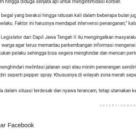
am hingga diduga senjata api untuk mengintimidasi korban.
begal yang beraksi hingga ratusan kali dalam beberapa bulan jug
laku. Faktor ini harusnya mendapat intervensi penanganan,” kata
n, Legislator dari Dapil Jawa Tengah II itu mengingatkan masyara
 warga agar terus memantau perkembangan informasi mengenai
akukan pelaku sehingga bisa segera menghindar dan mencari pert
 menghindari melintasi jalanan sepi atau minim penerangan sendi
ri seperti pepper spray. Khususnya di wilayah zona merah sepert
a dalam situasi terdesak dan nyawa terancam, tetap utamakan kese
ADVERTISEME
ar Facebook