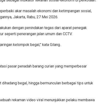
ga sebagai indikator tekanan sosial-ekonomi di perkotaan.
perbaiki akar masalah ekonomi dan ketimpangan sosial,
ngannya, Jakarta, Rabu, 27 Mei 2026.
ilakukan dengan penindakan tegas dari aparat penegak
ur seperti penerangan jalan umum dan CCTV.
jaringan kelompok begal,” kata Gilang.
gatasi pasar penadah barang curian yang memperbesar
 dihadang begal, hingga bermunculan berbagai tips untuk
kan sebuah rekaman video viral menunjukkan pelaku membawa