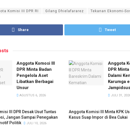
ota Komisi III DPR RI
Gilang Dhielafararez
Tekanan Ekonomi-Sos
Share
Tweet
sts
Anggota Komosi III
Anggota Ko
DPR Minta Badan
DPR Minta
Pengelola Aset
Dalami Ke
Libatkan Berbagai
Karumga e
Unsur
Jampidsu
AGUSTUS 6, 2026
JULI 31, 202
isi III DPR Desak Usut Tuntas
Anggota Komisi III Minta KPK Us
si, Jangan Sampai Penegakan
Kasus Suap Impor di Bea Cukai
tif Politik
JULI 10, 2026