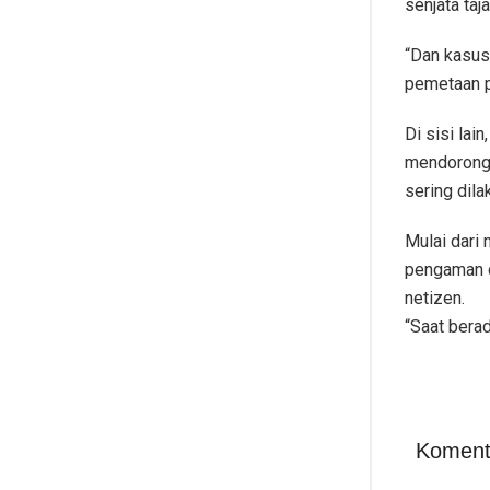
senjata taj
“Dan kasus 
pemetaan pe
Di sisi lai
mendorong
sering dil
Mulai dari
pengaman di
netizen.
“Saat berad
Koment