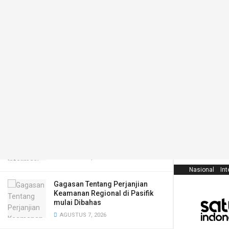
LATEST
TRENDING
Filter
Anggota DPR Sebut Maraknya Begal
Indikasi Kuat Tekanan Ekonomi-Sosial
MEI 28, 2026
KPI Ajak Publik Selalu Cek
Informasi Medsos Lewat Media
Arus Utama
AGUSTUS 7, 2026
Nasional
Int
Gagasan Tentang Perjanjian
Keamanan Regional di Pasifik
mulai Dibahas
AGUSTUS 7, 2026