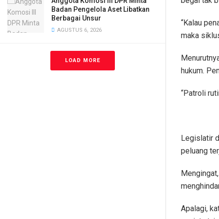
begal tak 
Anggota Komosi III DPR Minta
Badan Pengelola Aset Libatkan
Berbagai Unsur
“Kalau pen
AGUSTUS 6, 2026
maka siklus
Menurutnya
LOAD MORE
hukum. Pem
“Patroli ru
Legislatir
peluang ter
Mengingat,
menghindari
Apalagi, k