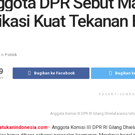
ggota DPR Sebut Ma
ikasi Kuat Tekanan
in
Politik
9
Bagikan ke Facebook
Bagikan ke
WS
ADVERTISEME
Anggota Komisi III DPR RI Gilang Dhielafararez/is
atukanindonesia.com
–
Anggota Komisi III DPR RI Gilang Dhiela