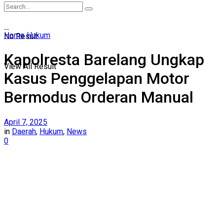
Home
Hukum
No Result
Kapolresta Barelang Ungkap
View All Result
Kasus Penggelapan Motor
Bermodus Orderan Manual
April 7, 2025
in
Daerah
,
Hukum
,
News
0