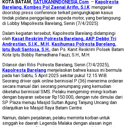
KOTA BATAM,
SATUKANINDONESIA.Com
–
Kapolresta
Barelang, Kombes Pol Zaenal Arifin, S.I.K
. menggelar
doorstop press conference terkait pengungkapan kasus
tindak pidana penggelapan sepeda motor, yang berlangsung
di Lobby Mapolresta Barelang, Senin (7/4/2025).
Dalam kegiatan tersebut, Kapolresta Barelang didampingi
oleh
Kasat Reskrim Polresta Barelang, AKP Debby Tri
Andrestian, S.I.K., M.H
.,
Kasihumas Polresta Barelang,
Iptu Budi Santosa, S.H.
, dan Ps. Kanit Reskrim Polsek Batam
Kota Iptu Bobby Ramadhana Fauzi, S.H., M.H.
Dilansir dari Rilis Polresta Barelang, Senin (7/4/2025),
Kapolresta Barelang
menjelaskan bahwa kasus ini bermula
pada hari Sabtu, 5 April 2025 sekitar pukul 12.15 WIB.
Seorang driver ojek online berinisial P (36) menerima orderan
secara manual dari seorang penumpang yang kemudian
diketahui berinisial SMS. Pelaku mengiming-imingi korban
dengan bayaran sebesar Rp150.000, dengan rute dimulai dari
SP Plaza menuju Masjid Sultan Agung Tanjung Uncang dan
dilanjutkan ke Masjid Raya Batam Centre.
Namun, dalam perjalanan, pelaku meminta korban untuk
singgah ke daerah Legenda Malaka dengan alasan ingin