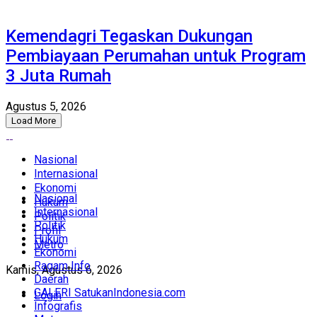
Kemendagri Tegaskan Dukungan
Pembiayaan Perumahan untuk Program
3 Juta Rumah
Agustus 5, 2026
Load More
Nasional
Internasional
Ekonomi
Nasional
Hukum
Internasional
Politik
Politik
Profil
Hukum
Metro
Ekonomi
Ragam Info
Kamis, Agustus 6, 2026
Daerah
GALERI SatukanIndonesia.com
Login
Infografis