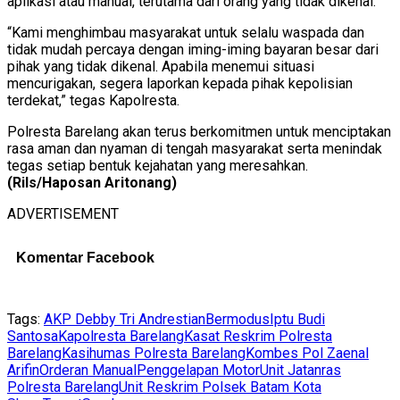
aplikasi atau manual, terutama dari orang yang tidak dikenal.
“Kami menghimbau masyarakat untuk selalu waspada dan
tidak mudah percaya dengan iming-iming bayaran besar dari
pihak yang tidak dikenal. Apabila menemui situasi
mencurigakan, segera laporkan kepada pihak kepolisian
terdekat,” tegas Kapolresta.
Polresta Barelang akan terus berkomitmen untuk menciptakan
rasa aman dan nyaman di tengah masyarakat serta menindak
tegas setiap bentuk kejahatan yang meresahkan.
(Rils/Haposan Aritonang)
ADVERTISEMENT
Komentar Facebook
Tags:
AKP Debby Tri Andrestian
Bermodus
Iptu Budi
Santosa
Kapolresta Barelang
Kasat Reskrim Polresta
Barelang
Kasihumas Polresta Barelang
Kombes Pol Zaenal
Arifin
Orderan Manual
Penggelapan Motor
Unit Jatanras
Polresta Barelang
Unit Reskrim Polsek Batam Kota