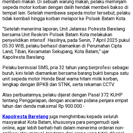
membeli makan. Di sebuah warung makan, pelaku meminjam
sepeda motor korban dengan dalih hendak membeli bakso di
tempat lain. Setelah membawa sepeda motor tersebut, pelaku
tidak kembali hingga korban melapor ke Polsek Batam Kota.
“Setelah menerima laporan, Unit Jatanras Polresta Barelang
bersama Unit Reskrim Polsek Batam Kota melakukan
penyelidikan intensif. Hasilnya, pada Senin, 7 April 2025 pukul
05.30 WIB, pelaku berhasil diamankan di Perumahan Cipta
Land, Tiban, Kecamatan Sekupang, Kota Batam,” ujar
Kapolresta Barelang.
Pelaku berinisial SMS, pria 32 tahun yang berprofesi sebagai
buruh, kini telah diamankan bersama barang bukti berupa satu
unit sepeda motor Honda Beat warna hitam milik korban,
lengkap dengan BPKB dan STNK, serta rekaman CCTV.
Atas perbuatannya, pelaku dijerat dengan Pasal 372 KUHP
tentang Penggelapan, dengan ancaman pidana penjara empat
tahun dan denda maksimal Rp 900.000.-
Kapolresta Barelang
juga menghimbau kepada seluruh
masyarakat Kota Batam, khususnya para pengemudi ojek
online, agar lebih berhati-hati dalam menerima orderan non-