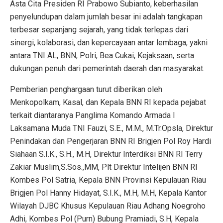
Asta Cita Presiden RI Prabowo Subianto, keberhasilan
penyelundupan dalam jumlah besar ini adalah tangkapan
terbesar sepanjang sejarah, yang tidak terlepas dari
sinergi, kolaborasi, dan kepercayaan antar lembaga, yakni
antara TNI AL, BNN, Polri, Bea Cukai, Kejaksaan, serta
dukungan penuh dari pemerintah daerah dan masyarakat.
Pemberian penghargaan turut diberikan oleh
Menkopolkam, Kasal, dan Kepala BNN RI kepada pejabat
terkait diantaranya Panglima Komando Armada I
Laksamana Muda TNI Fauzi, S.E., M.M., M.Tr.Opsla, Direktur
Penindakan dan Pengerjaran BNN RI Brigjen Pol Roy Hardi
Siahaan S.I.K., S.H., M.H, Direktur Interdiksi BNN RI Terry
Zakiar Muslim,S.Sos.,MM, Plt Direktur Intelijen BNN RI
Kombes Pol Satria, Kepala BNN Provinsi Kepulauan Riau
Brigjen Pol Hanny Hidayat, S.I.K., M.H, M.H, Kepala Kantor
Wilayah DJBC Khusus Kepulauan Riau Adhang Noegroho
Adhi, Kombes Pol (Purn) Bubung Pramiadi, S.H, Kepala