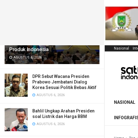
LATEST
TRENDING
Filter
Mendag Perkuat Perlindungan
Kekayaan Intelektual demi Daya Saing
Produk Indonesia
Nasional
Int
AGUSTUS 6, 2026
DPR Sebut Wacana Presiden
Prabowo Jembatani Dialog
Korea Sesuai Politik Bebas Aktif
AGUSTUS 6, 2026
NASIONAL
Bahlil Ungkap Arahan Presiden
soal Listrik dan Harga BBM
INFOGRAFI
AGUSTUS 6, 2026