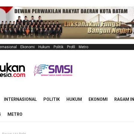
ernasional
Ekonomi
Hukum
Politik
Profil
Metro
INTERNASIONAL
POLITIK
HUKUM
EKONOMI
RAGAM I
S
METRO