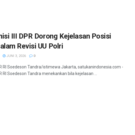
si III DPR Dorong Kejelasan Posisi
lam Revisi UU Polri
JUNI 3, 2026
0
PR RI Soedeson Tandra/istimewa Jakarta, satukanindonesia.com -
R RI Soedeson Tandra menekankan bila kejelasan ...