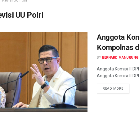
Revisi UU Polri
visi UU Polri
Anggota Komi
Kompolnas da
BY
BERNARD MANURUNG
Anggota Komisi III D
Anggota Komisi III DP
READ MORE