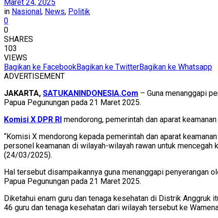
Maret 24, 2025
in
Nasional
,
News
,
Politik
0
0
SHARES
103
VIEWS
Bagikan ke Facebook
Bagikan ke Twitter
Bagikan ke Whatsapp
ADVERTISEMENT
JAKARTA,
SATUKANINDONESIA.Com
– Guna menanggapi pe
Papua Pegunungan pada 21 Maret 2025.
Komisi X DPR RI
mendorong, pemerintah dan aparat keamanan m
“Komisi X mendorong kepada pemerintah dan aparat keamanan 
personel keamanan di wilayah-wilayah rawan untuk mencegah k
(24/03/2025).
Hal tersebut disampaikannya guna menanggapi penyerangan ole
Papua Pegunungan pada 21 Maret 2025.
Diketahui enam guru dan tenaga kesehatan di Distrik Anggruk 
46 guru dan tenaga kesehatan dari wilayah tersebut ke Wamena