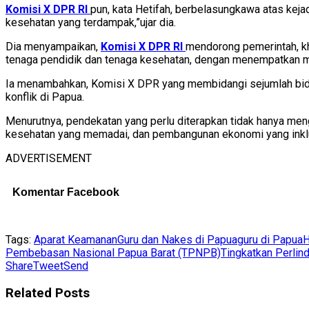
Komisi X DPR RI
pun, kata Hetifah, berbelasungkawa atas kej
kesehatan yang terdampak,”ujar dia.
Dia menyampaikan,
Komisi X DPR RI
mendorong pemerintah, k
tenaga pendidik dan tenaga kesehatan, dengan menempatkan me
Ia menambahkan, Komisi X DPR yang membidangi sejumlah bida
konflik di Papua.
Menurutnya, pendekatan yang perlu diterapkan tidak hanya meng
kesehatan yang memadai, dan pembangunan ekonomi yang inklu
ADVERTISEMENT
Komentar Facebook
Tags:
Aparat Keamanan
Guru dan Nakes di Papua
guru di Papua
H
Pembebasan Nasional Papua Barat (TPNPB)
Tingkatkan Perlin
Share
Tweet
Send
Related
Posts