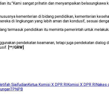
adian itu.”Kami sangat prihatin dan menyampaikan belasungkawa 
hususnya kementerian di bidang pendidikan, kementerian keseh
reka di lingkungan yang lebih aman dan kondusif, sesuai denga
ng termasuk pendidikan itu meminta pemerintah untuk melakuka
gunakan pendekatan keamanan, tetapi juga pendekatan dialog dan
sif.
[**/GRW]
etifah Sjaifudian
Ketua Komisi X DPR RI
Komisi X DPR RI
Nakes 
dungan
TPNPB