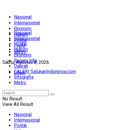
Nasional
Internasional
Ekonomi
Nasional
Hukum
Internasional
Politik
Politik
Profil
Hukum
Metro
Ekonomi
Ragam Info
Sabtu, Agustus 8, 2026
Daerah
GALERI SatukanIndonesia.com
Login
Infografis
Metro
No Result
View All Result
Nasional
Internasional
Politik