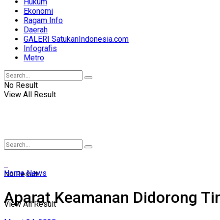
Hukum
Ekonomi
Ragam Info
Daerah
GALERI SatukanIndonesia.com
Infografis
Metro
No Result
View All Result
Home
News
No Result
Aparat Keamanan Didorong Tin
View All Result