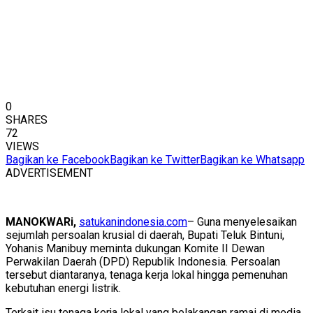
0
SHARES
72
VIEWS
Bagikan ke Facebook
Bagikan ke Twitter
Bagikan ke Whatsapp
ADVERTISEMENT
MANOKWARi,
satukanindonesia.com
– Guna menyelesaikan
sejumlah persoalan krusial di daerah, Bupati Teluk Bintuni,
Yohanis Manibuy meminta dukungan Komite II Dewan
Perwakilan Daerah (DPD) Republik Indonesia. Persoalan
tersebut diantaranya, tenaga kerja lokal hingga pemenuhan
kebutuhan energi listrik.
Terkait isu tenaga kerja lokal yang belakangan ramai di media