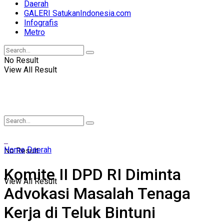
Daerah
GALERI SatukanIndonesia.com
Infografis
Metro
No Result
View All Result
Home
Daerah
No Result
Komite II DPD RI Diminta
View All Result
Advokasi Masalah Tenaga
Kerja di Teluk Bintuni