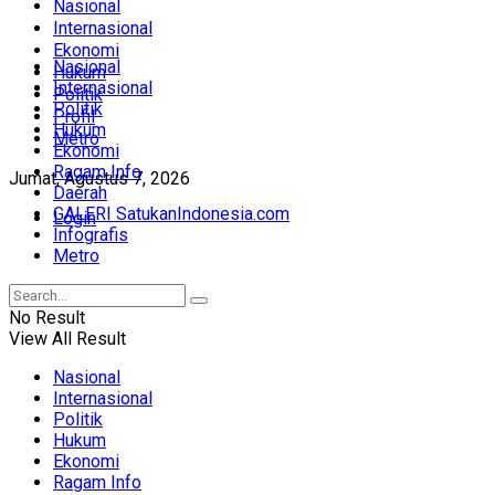
Nasional
Internasional
Ekonomi
Nasional
Hukum
Internasional
Politik
Politik
Profil
Hukum
Metro
Ekonomi
Ragam Info
Jumat, Agustus 7, 2026
Daerah
GALERI SatukanIndonesia.com
Login
Infografis
Metro
No Result
View All Result
Nasional
Internasional
Politik
Hukum
Ekonomi
Ragam Info