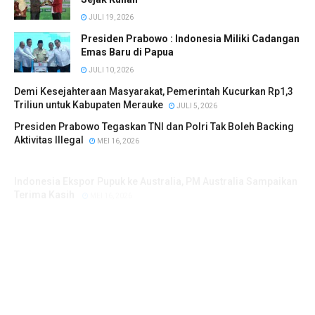
JULI 19, 2026
Presiden Prabowo : Indonesia Miliki Cadangan
Emas Baru di Papua
JULI 10, 2026
Demi Kesejahteraan Masyarakat, Pemerintah Kucurkan Rp1,3
Triliun untuk Kabupaten Merauke
JULI 5, 2026
Presiden Prabowo Tegaskan TNI dan Polri Tak Boleh Backing
Aktivitas Illegal
MEI 16, 2026
Indonesia Ekspor Pupuk ke Australia, PM Australia Sampaikan
Terima Kasih
MEI 16, 2026
Republik Indonesia Kuasai Sawit Dunia
APRIL 18, 2026
Indonesia dan Rusia Perkuat Kerjasama Energi, Antariksa
Hingga Pendidikan
APRIL 14, 2026
Indonesia dan Rusia Sepakat Perkuat Kemitraan Strategis
APRIL 14, 2026
Presiden Prabowo Sampaikan Duka Cita atas Gugurnya 3
Prajurit TNI di Lebanon
APRIL 1, 2026