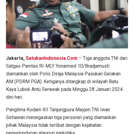
Jakarta,
SatukanIndonesia.Com
–
Tiga anggota TNI dari
Satgas Pamtas RI-MLY Yonarmed 10/Bradjamusti
diamankan oleh Polis Diraja Malaysia Pasukan Gerakan
AM (PDRM PGA).
Ketiganya ditangkap di wilayah Batu
Kaya Lubok Antu Serawak pada Minggu 28 Januari 2024
dini hari.
Panglima Kodam XII Tanjungpura Mayjen TNI Iwan
Setiawan menegaskan tiga personel yang diamankan
pihak Malaysia tidak terlibat dengan kejahatan
penyelundupan ataupun narkotika.