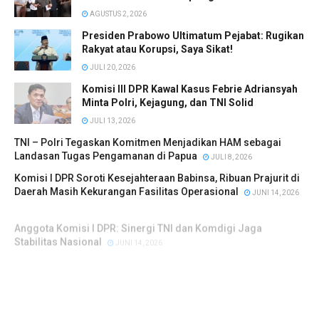
AGUSTUS 2, 2026
Presiden Prabowo Ultimatum Pejabat: Rugikan
Rakyat atau Korupsi, Saya Sikat!
JULI 20, 2026
Komisi III DPR Kawal Kasus Febrie Adriansyah
Minta Polri, Kejagung, dan TNI Solid
JULI 13, 2026
TNI – Polri Tegaskan Komitmen Menjadikan HAM sebagai
Landasan Tugas Pengamanan di Papua
JULI 8, 2026
Komisi I DPR Soroti Kesejahteraan Babinsa, Ribuan Prajurit di
Daerah Masih Kekurangan Fasilitas Operasional
JUNI 14, 2026
Anggota Komisi I DPR: Sinergi TNI dan Komdigi Jaga
Stabilitas Nasional
JUNI 14, 2026
Patroli Begal TNI Ikut, Penindakan Hukum Tetap Ranah Polri
MEI 28, 2026
Presiden Prabowo Tegaskan TNI dan Polri Tak Boleh Backing
Aktivitas Illegal
MEI 16, 2026