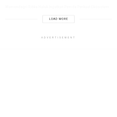
Pendidikan
JULI 9, 2026
LOAD MORE
ADVERTISEMENT
Home
Nasional
Ribuan Buruh Sambut
Prabowo Resmikan Museum