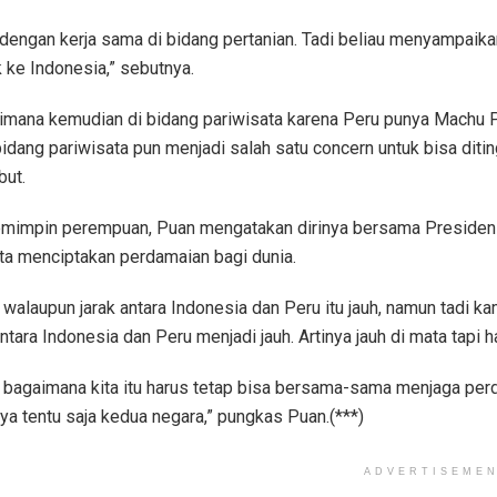
dengan kerja sama di bidang pertanian. Tadi beliau menyampaika
 ke Indonesia,” sebutnya.
imana kemudian di bidang pariwisata karena Peru punya Machu Pi
idang pariwisata pun menjadi salah satu concern untuk bisa dit
ut.
impin perempuan, Puan mengatakan dirinya bersama Presiden 
rta menciptakan perdamaian bagi dunia.
 walaupun jarak antara Indonesia dan Peru itu jauh, namun tadi 
tara Indonesia dan Peru menjadi jauh. Artinya jauh di mata tapi ha
i bagaimana kita itu harus tetap bisa bersama-sama menjaga per
ya tentu saja kedua negara,” pungkas Puan.(***)
ADVERTISEME