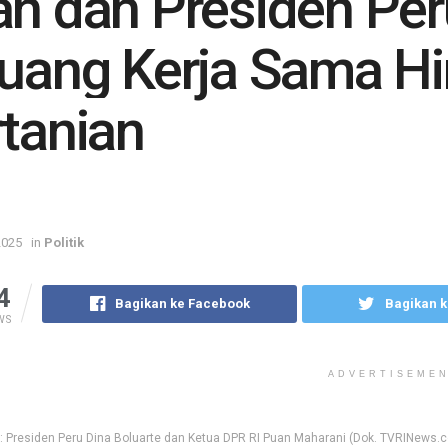
n dan Presiden Pe
uang Kerja Sama Hi
tanian
2025
in
Politik
4
Bagikan ke Facebook
Bagikan k
WS
ADVERTISEME
: Presiden Peru Dina Boluarte dan Ketua DPR RI Puan Maharani (Dok. TVRINews.