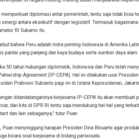
memperkuat diplomasi antar pemerintah, tentu saja tidak bisa ha
sinergi antara eksekutif dengan legislatif. Termasuk bagaimana 
mator RI Sukarno itu.
but bahwa Peru adalah mitra penting Indonesia di Amerika Lat
is pantai yang panjang dan kaya budaya serta sumber daya alam.
ka 50 tahun hubungan diplomatik, Indonesia dan Peru telah men
atnership Agreement (IP-CEPA). Hal ini dilakukan usai Preside
siden Prabowo Subianto pagi ini di Istana Kepresidenan, Jakarta
ngan ditandatanganinya kerjasama IP-CEPA itu akan membuat pe
ncar, dan kita di DPR RI tentu saja mendukung hal-hal yang terk
act dan lain sebagainya,” tutur Puan.
ut, Puan menyinggung harapan Presiden Dina Blouarte agar produk
ga bicara soal kerjasama di bidang pariwisata.