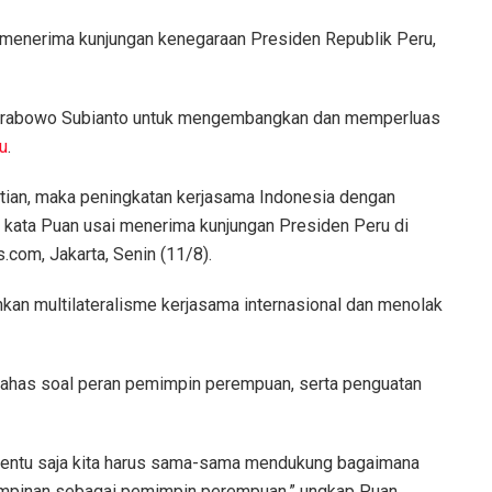
 menerima kunjungan kenegaraan Presiden Republik Peru,
, Prabowo Subianto untuk mengembangkan dan memperluas
u
.
stian, maka peningkatan kerjasama Indonesia dengan
” kata Puan usai menerima kunjungan Presiden Peru di
com, Jakarta, Senin (11/8).
n multilateralisme kerjasama internasional dan menolak
bahas soal peran pemimpin perempuan, serta penguatan
tentu saja kita harus sama-sama mendukung bagaimana
mpinan sebagai pemimpin perempuan,” ungkap Puan.