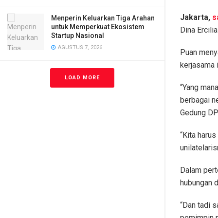
Jakarta,
s
Menperin Keluarkan Tiga Arahan
untuk Memperkuat Ekosistem
Dina Ercili
Startup Nasional
AGUSTUS 7, 2026
Puan menya
kerjasama 
LOAD MORE
“Yang mana
berbagai n
Gedung DPR
“Kita haru
unilatelar
Dalam pert
hubungan d
“Dan tadi 
pemimpin p