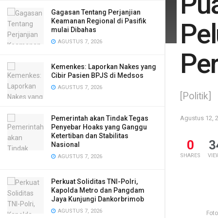
Pua
Gagasan Tentang Perjanjian
Keamanan Regional di Pasifik
Pel
mulai Dibahas
AGUSTUS 7, 2026
Per
Kemenkes: Laporkan Nakes yang
Cibir Pasien BPJS di Medsos
AGUSTUS 7, 2026
[Politik]
Pemerintah akan Tindak Tegas
Agustus 12, 
Penyebar Hoaks yang Ganggu
Ketertiban dan Stabilitas
0
3
Nasional
SHARES
VIE
AGUSTUS 7, 2026
Perkuat Soliditas TNI-Polri,
Kapolda Metro dan Pangdam
Jaya Kunjungi Dankorbrimob
AGUSTUS 7, 2026
Foto