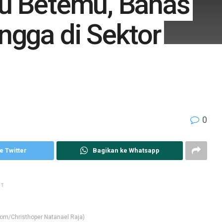
ru Betemu, Bahas
ngga di Sektor
0
e Twitter
Bagikan ke Whatsapp
NT
com/Christhoper Natanael Raja)