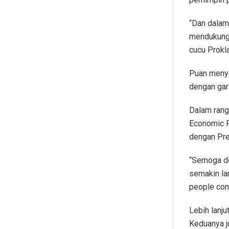
“Dan dalam 
mendukung 
cucu Prokla
Puan menye
dengan gar
Dalam rang
Economic P
dengan Pre
“Semoga de
semakin la
people cont
Lebih lanj
Keduanya ju