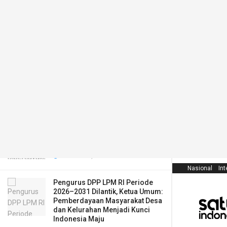
LATEST
TRENDING
Filter
Puan dan Presiden Peru Betemu,
Bahas Peluang Kerja Sama Hingga di
Sektor Pertanian
AGUSTUS 12, 2025
Universitas Cenderawasih
Dipercayakan Pimpin Repatriasi
Warisan Budaya Papua
AGUSTUS 7, 2026
Nasional
Int
Pengurus DPP LPM RI Periode
2026–2031 Dilantik, Ketua Umum:
Pemberdayaan Masyarakat Desa
dan Kelurahan Menjadi Kunci
Indonesia Maju