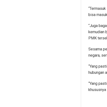
“Termasuk 
bisa masuk
“Juga baga
kemudian b
PMK terseb
Sesama pem
negara, se
“Yang pasti
hubungan an
“Yang past
khususnya 