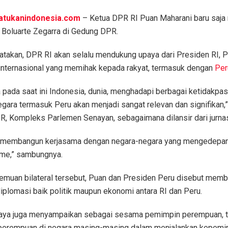
atukanindonesia.com
– Ketua DPR RI Puan Maharani baru saja
a Boluarte Zegarra di Gedung DPR.
takan, DPR RI akan selalu mendukung upaya dari Presiden RI
internasional yang memihak kepada rakyat, termasuk dengan
Per
 pada saat ini Indonesia, dunia, menghadapi berbagai ketidakpa
egara termasuk Peru akan menjadi sangat relevan dan signifikan,
, Kompleks Parlemen Senayan, sebagaimana dilansir dari jurnas.
s membangun kerjasama dengan negara-negara yang mengedepanka
isme,” sambungnya.
emuan bilateral tersebut, Puan dan Presiden Peru disebut mem
iplomasi baik politik maupun ekonomi antara RI dan Peru.
saya juga menyampaikan sebagai sesama pemimpin perempuan, 
erempuan di negara masing-masing dalam menjalankan kepemi