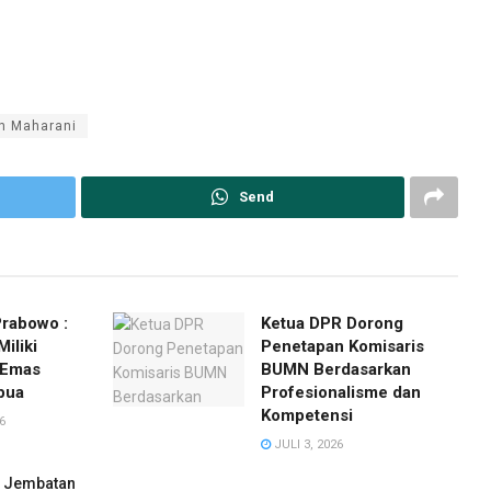
n Maharani
Send
Prabowo :
Ketua DPR Dorong
iliki
Penetapan Komisaris
 Emas
BUMN Berdasarkan
pua
Profesionalisme dan
Kompetensi
6
JULI 3, 2026
i Jembatan