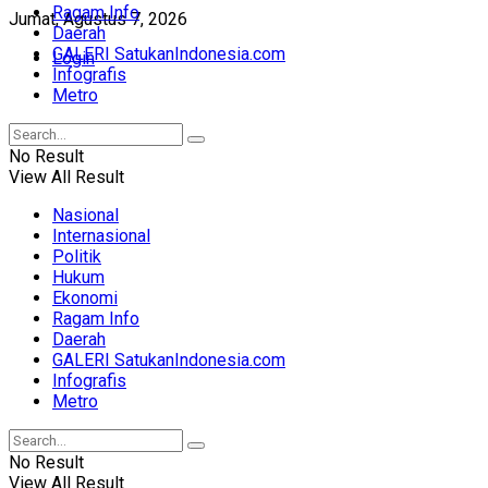
Ragam Info
Jumat, Agustus 7, 2026
Daerah
GALERI SatukanIndonesia.com
Login
Infografis
Metro
No Result
View All Result
Nasional
Internasional
Politik
Hukum
Ekonomi
Ragam Info
Daerah
GALERI SatukanIndonesia.com
Infografis
Metro
No Result
View All Result