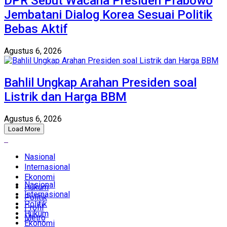
DPR Sebut Wacana Presiden Prabowo
Jembatani Dialog Korea Sesuai Politik
Bebas Aktif
Agustus 6, 2026
Bahlil Ungkap Arahan Presiden soal
Listrik dan Harga BBM
Agustus 6, 2026
Load More
Nasional
Internasional
Ekonomi
Nasional
Hukum
Internasional
Politik
Politik
Profil
Hukum
Metro
Ekonomi