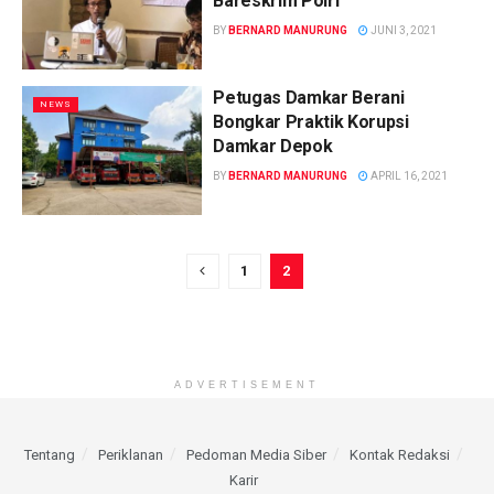
Bareskrim Polri
BY
BERNARD MANURUNG
JUNI 3, 2021
Petugas Damkar Berani
NEWS
Bongkar Praktik Korupsi
Damkar Depok
BY
BERNARD MANURUNG
APRIL 16, 2021
1
2
ADVERTISEMENT
Tentang
Periklanan
Pedoman Media Siber
Kontak Redaksi
Karir