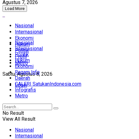
Agustus 7, 2026
Load More
Nasional
Internasional
Ekonomi
Nasional
Hukum
Internasional
Politik
Politik
Profil
Hukum
Metro
Ekonomi
Ragam Info
Sabtu, Agustus 8, 2026
Daerah
GALERI SatukanIndonesia.com
Login
Infografis
Metro
No Result
View All Result
Nasional
Internasional