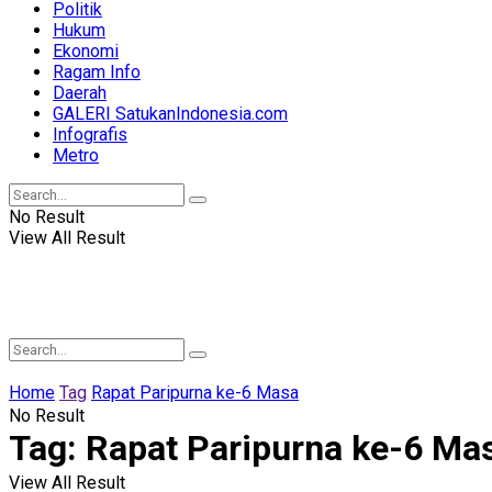
Politik
Hukum
Ekonomi
Ragam Info
Daerah
GALERI SatukanIndonesia.com
Infografis
Metro
No Result
View All Result
Home
Tag
Rapat Paripurna ke-6 Masa
No Result
Tag:
Rapat Paripurna ke-6 Ma
View All Result