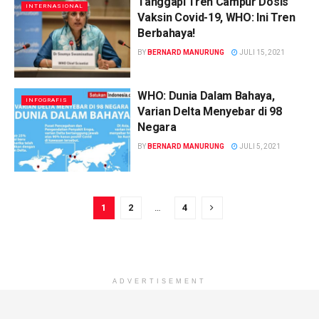
Tanggapi Tren Campur Dosis
INTERNASIONAL
Vaksin Covid-19, WHO: Ini Tren
Berbahaya!
BY
BERNARD MANURUNG
JULI 15, 2021
WHO: Dunia Dalam Bahaya,
INFOGRAFIS
Varian Delta Menyebar di 98
Negara
BY
BERNARD MANURUNG
JULI 5, 2021
1
2
…
4
ADVERTISEMENT