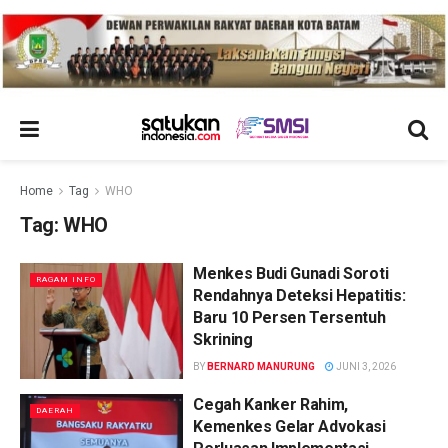
Home
Tag
WHO
Tag:
WHO
Menkes Budi Gunadi Soroti
RAGAM INFO
Rendahnya Deteksi Hepatitis:
Baru 10 Persen Tersentuh
Skrining
BY
BERNARD MANURUNG
JUNI 3, 2026
Cegah Kanker Rahim,
DAERAH
Kemenkes Gelar Advokasi