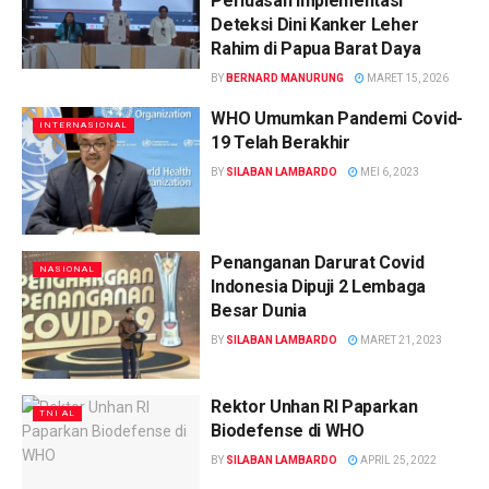
Perluasan Implementasi
Deteksi Dini Kanker Leher
Rahim di Papua Barat Daya
BY
BERNARD MANURUNG
MARET 15, 2026
WHO Umumkan Pandemi Covid-
INTERNASIONAL
19 Telah Berakhir
BY
SILABAN LAMBARDO
MEI 6, 2023
Penanganan Darurat Covid
NASIONAL
Indonesia Dipuji 2 Lembaga
Besar Dunia
BY
SILABAN LAMBARDO
MARET 21, 2023
Rektor Unhan RI Paparkan
TNI AL
Biodefense di WHO
BY
SILABAN LAMBARDO
APRIL 25, 2022