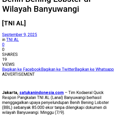
Wilayah Banyuwangi
[TNI AL]
September 9, 2025
in
TNI AL
0
0
SHARES
19
VIEWS
Bagikan ke Facebook
Bagikan ke Twitter
Bagikan ke Whatsapp
ADVERTISEMENT
Jakarta,
satukanindonesia.com
– Tim Kodaeral Quick
Respon Pangkalan TNI AL (Lanal) Banyuwangi berhasil
menggagalkan upaya penyelundupan Benih Bening Lobster
(BBL) sebanyak 85.000 ekor tanpa dilengkapi dokumen di
wilayah Banyuwangi. Minggu (7/9).