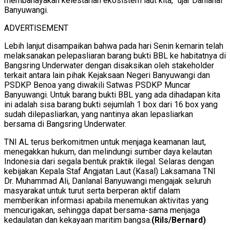
membahayakan kelestarian ekosistem laut kita,” ujar Danlanal
Banyuwangi.
ADVERTISEMENT
Lebih lanjut disampaikan bahwa pada hari Senin kemarin telah
melaksanakan pelepasliaran barang bukti BBL ke habitatnya di
Bangsring Underwater dengan disaksikan oleh stakeholder
terkait antara lain pihak Kejaksaan Negeri Banyuwangi dan
PSDKP Benoa yang diwakili Satwas PSDKP Muncar
Banyuwangi. Untuk barang bukti BBL yang ada dihadapan kita
ini adalah sisa barang bukti sejumlah 1 box dari 16 box yang
sudah dilepasliarkan, yang nantinya akan lepasliarkan
bersama di Bangsring Underwater.
TNI AL terus berkomitmen untuk menjaga keamanan laut,
menegakkan hukum, dan melindungi sumber daya kelautan
Indonesia dari segala bentuk praktik ilegal. Selaras dengan
kebijakan Kepala Staf Angjatan Laut (Kasal) Laksamana TNI
Dr. Muhammad Ali, Danlanal Banyuwangi mengajak seluruh
masyarakat untuk turut serta berperan aktif dalam
memberikan informasi apabila menemukan aktivitas yang
mencurigakan, sehingga dapat bersama-sama menjaga
kedaulatan dan kekayaan maritim bangsa.
(Rils/Bernard)