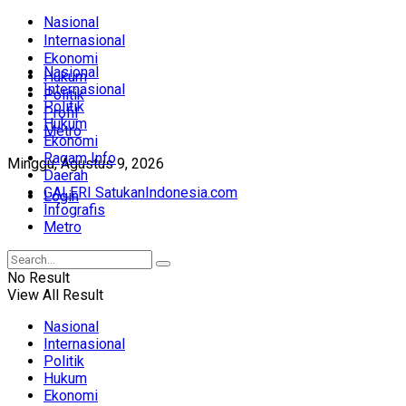
Nasional
Internasional
Ekonomi
Nasional
Hukum
Internasional
Politik
Politik
Profil
Hukum
Metro
Ekonomi
Ragam Info
Minggu, Agustus 9, 2026
Daerah
GALERI SatukanIndonesia.com
Login
Infografis
Metro
No Result
View All Result
Nasional
Internasional
Politik
Hukum
Ekonomi