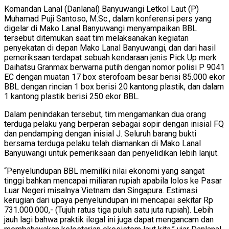
Komandan Lanal (Danlanal) Banyuwangi Letkol Laut (P)
Muhamad Puji Santoso, M.Sc., dalam konferensi pers yang
digelar di Mako Lanal Banyuwangi menyampaikan BBL
tersebut ditemukan saat tim melaksanakan kegiatan
penyekatan di depan Mako Lanal Banyuwangi, dan dari hasil
pemeriksaan terdapat sebuah kendaraan jenis Pick Up merk
Daihatsu Granmax berwarna putih dengan nomor polisi P 9041
EC dengan muatan 17 box sterofoam besar berisi 85.000 ekor
BBL dengan rincian 1 box berisi 20 kantong plastik, dan dalam
1 kantong plastik berisi 250 ekor BBL.
Dalam penindakan tersebut, tim mengamankan dua orang
terduga pelaku yang berperan sebagai sopir dengan inisial FQ
dan pendamping dengan inisial J. Seluruh barang bukti
bersama terduga pelaku telah diamankan di Mako Lanal
Banyuwangi untuk pemeriksaan dan penyelidikan lebih lanjut.
“Penyelundupan BBL memiliki nilai ekonomi yang sangat
tinggi bahkan mencapai miliaran rupiah apabila lolos ke Pasar
Luar Negeri misalnya Vietnam dan Singapura. Estimasi
kerugian dari upaya penyelundupan ini mencapai sekitar Rp
731.000.000,- (Tujuh ratus tiga puluh satu juta rupiah). Lebih
jauh lagi bahwa praktik ilegal ini juga dapat mengancam dan