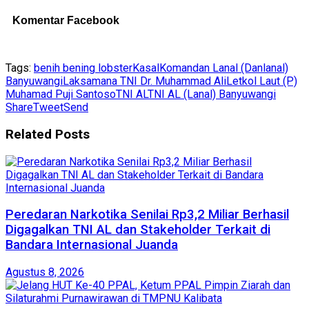
Komentar Facebook
Tags:
benih bening lobster
Kasal
Komandan Lanal (Danlanal)
Banyuwangi
Laksamana TNI Dr. Muhammad Ali
Letkol Laut (P)
Muhamad Puji Santoso
TNI AL
TNI AL (Lanal) Banyuwangi
Share
Tweet
Send
Related
Posts
Peredaran Narkotika Senilai Rp3,2 Miliar Berhasil
Digagalkan TNI AL dan Stakeholder Terkait di
Bandara Internasional Juanda
Agustus 8, 2026