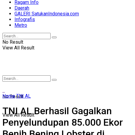
Ragam Info
Daerah
GALERI SatukanIndonesia.com
Infografis
Metro
No Result
View All Result
Home
TNI AL
No Result
TNI AL Berhasil Gagalkan
View All Result
Penyelundupan 85.000 Ekor
Benih Bening Lobster di