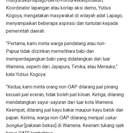
masyarakat-lapago-demo-minta-keberpihakan
,
Koordinator lapangan atau korlap aksi demo, Yutius
Kogoya, mengatakan masyarakat di wilayah adat Lapago,
menyampaikan beberapa aspirasi dan tuntutan kepada
pemerintah daerah.
“Pertama, kami minta warga pendatang atau non-
Papua tidak diizinkan memelihara babi dan
memperdagangkan babi yang didatangkan dari luar
Wamena, seperti dari Jayapura, Timika, atau Merauke,”
kata Yutius Kogoya.
“Kedua, kami minta orang non-OAP dilarang jual pinang
kecuali jual eceran, tidak boleh jual kiloan. Ketiga, dilarang
mendatangkan sayur-sayuran dari luar kota Wamena.
Keempat, dilarang jual kayu bakar maupun kayu balok dan
papan. Kelima, warga non-OAP dilarang menjual
cakar
bongkar
[pakaian bekas] di Wamena. Keenam tukang ojek