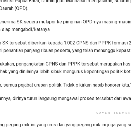
rovinsi Papua Barat, Dominggus Mandacan mengatakan, seluruh 
Daerah (OPD).
enerima SK segera melapor ke pimpinan OPD-nya masing-masing, 
n siap mengabdi,”katanya.
 SK tersebut diberikan kepada 1.002 CPNS dan PPPK formasi 2
ri penantian panjang ribuan peserta, yang telah menunggu kepas
kakan, pengangkatan CPNS dan PPPK tersebut merupakan hasil 
ihak yang dinilainya lebih sibuk mengurus kepentingan politik k
, semua pejabat urusan politik. Tidak pikirkan nasib honorer kita,”
nnya, dirinya turun langsung mengawal proses tersebut dari awa
ADVERTISEME
ng pegang mik ini yang urus dan yang pegang mik ini juga yang s