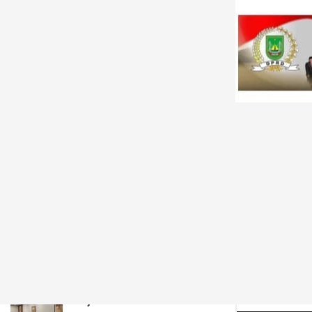
LATEST
TRENDING
Filter
CPNS dan PPPK di Provinsi Papua
Barat Terima SK Formasi 2021
JULI 7, 2026
JNE Dukung AIM ASEAN
Roadshow to Tanjungpinang,
Perkuat Daya Saing UMKM
melalui Pemanfaatan Teknologi
AI
AGUSTUS 8, 2026
Beban Bulanan Turun Drastis,
Pemkab Taput Restrukturisasi
Pinjaman PEN Jadi 15 Tahun‎ ‎