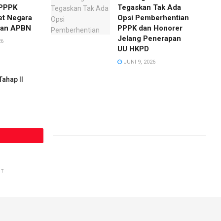
 PPPK
Tegaskan Tak Ada
et Negara
Opsi Pemberhentian
ban APBN
PPPK dan Honorer
Jelang Penerapan
26
UU HKPD
JUNI 9, 2026
Tahap II
NT