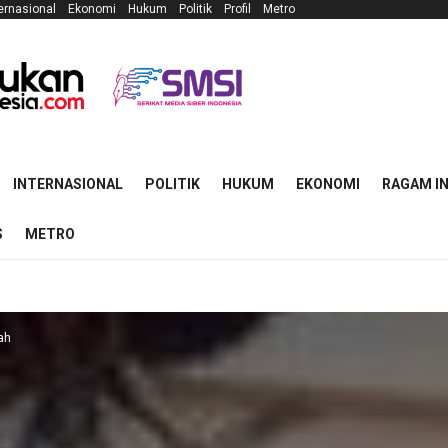
ernasional
Ekonomi
Hukum
Politik
Profil
Metro
INTERNASIONAL
POLITIK
HUKUM
EKONOMI
RAGAM I
S
METRO
ah