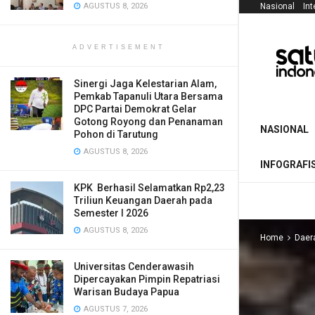
AGUSTUS 8, 2026
Nasional
Int
ADVERTISEMENT
Sinergi Jaga Kelestarian Alam,
Pemkab Tapanuli Utara Bersama
DPC Partai Demokrat Gelar
Gotong Royong dan Penanaman
NASIONAL
Pohon di Tarutung
AGUSTUS 8, 2026
INFOGRAFI
KPK Berhasil Selamatkan Rp2,23
Triliun Keuangan Daerah pada
Semester I 2026
AGUSTUS 8, 2026
Home
Daer
Universitas Cenderawasih
Dipercayakan Pimpin Repatriasi
Warisan Budaya Papua
AGUSTUS 7, 2026