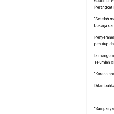
Gubernur P
Perangkat 
“Setelah m
bekerja da
Penyerahan
penutup da
Ia mengemu
sejumlah p
“Karena apa
Ditambahka
“Sampai ya