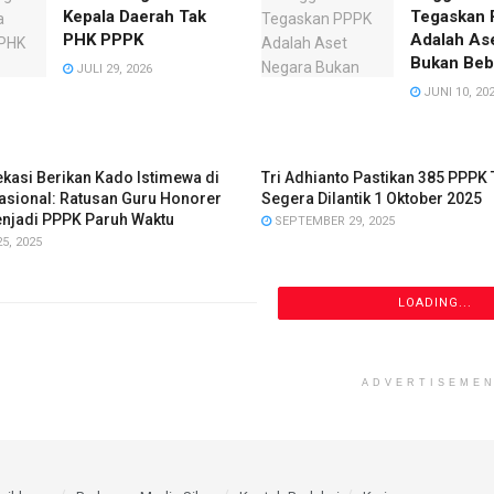
Kepala Daerah Tak
Tegaskan
PHK PPPK
Adalah As
Bukan Be
JULI 29, 2026
JUNI 10, 20
ekasi Berikan Kado Istimewa di
Tri Adhianto Pastikan 385 PPPK 
asional: Ratusan Guru Honorer
Segera Dilantik 1 Oktober 2025
enjadi PPPK Paruh Waktu
SEPTEMBER 29, 2025
5, 2025
LOADING...
ADVERTISEME