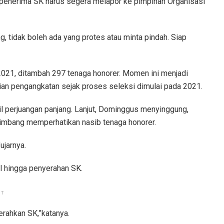
penerima SK harus segera melapor ke pimpinan Organisasi
tidak boleh ada yang protes atau minta pindah. Siap
021, ditambah 297 tenaga honorer. Momen ini menjadi
tian pengangkatan sejak proses seleksi dimulai pada 2021.
perjuangan panjang. Lanjut, Dominggus menyinggung,
etimbang memperhatikan nasib tenaga honorer.
ujarnya.
l hingga penyerahan SK.
NT
erahkan SK,”katanya.