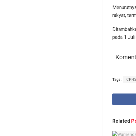
Menurutnya
rakyat, ter
Ditambahka
pada 1 Jul
Koment
Tags:
CPN
Related
Po