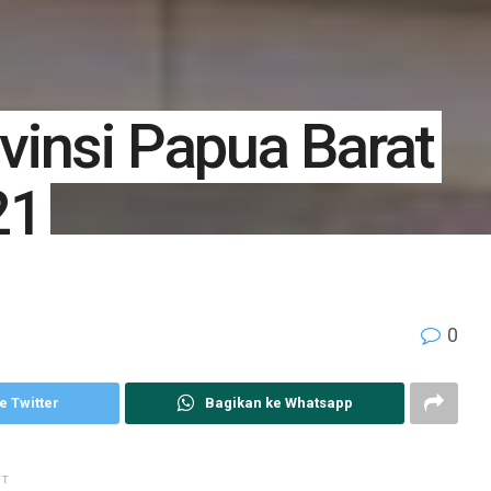
insi Papua Barat
21
0
e Twitter
Bagikan ke Whatsapp
NT