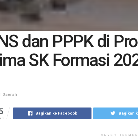
S dan PPPK di Prov
ima SK Formasi 20
n
Daerah
5
Bagikan ke Facebook
Bagikan k
WS
ADVERTISEME