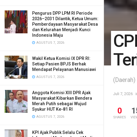
Pengurus DPP LPM RI Periode
2026–2031 Dilantik, Ketua Umum:
Pemberdayaan Masyarakat Desa
dan Kelurahan Menjadi Kunci
CPN
Indonesia Maju
AGUSTUS 7, 2026
Ter
Wakil Ketua Komisi IX DPR RI:
Setiap Pasien BPJS Berhak
Mendapat Pelayanan Manusiawi
AGUSTUS 7, 2026
(Daerah)
Anggota Komisi XIII DPR Ajak
Juli 7, 2026
i
Masyarakat Kibarkan Bendera
Merah Putih sebagai Wujud
0
1
Syukur HUT Ke-81 RI
AGUSTUS 7, 2026
SHARES
VIE
KPI Ajak Publik Selalu Cek