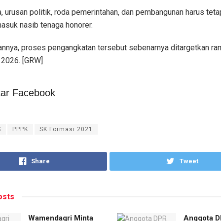
, urusan politik, roda pemerintahan, dan pembangunan harus teta
masuk nasib tenaga honorer.
nnya, proses pengangkatan tersebut sebenarnya ditargetkan ra
i 2026. [GRW]
ar Facebook
S
PPPK
SK Formasi 2021
Share
Tweet
sts
Wamendagri Minta
Anggota 