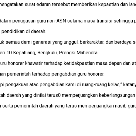
mengatakan surat edaran tersebut memberikan kepastian dan la
n dalam penugasan guru non-ASN selama masa transisi sehingga pe
 pendidikan di daerah.
 semua demi generasi yang unggul, berkarakter, dan berdaya sa
eri 10 Kepahiang, Bengkulu, Prengki Mahendra.
guru honorer khawatir terhadap ketidakpastian masa depan dan st
uan pemerintah terhadap pengabdian guru honorer.
tapi pengakuan atas pengabdian kami di ruang-ruang kelas,” katan
ah daerah yang dinilai terus0 memperjuangkan keberlangsungan 
rta pemerintah daerah yang terus memperjuangkan nasib guru ho