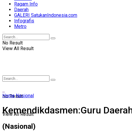
Ragam Info
Daerah
GALERI SatukanIndonesia.com
Infografis
Metro
No Result
View All Result
Home
Nasional
No Result
Kemendikdasmen:Guru Daerah 
View All Result
(Nasional)