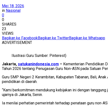
Mei 18, 2026
in
Nasional
0
0
SHARES
23
VIEWS
Bagikan ke Facebook
Bagikan ke Twitter
Bagikan ke Whatsapp
ADVERTISEMENT
Ilustrasi Guru Sumber: Pinterest)
Jakarta,
satukanindonesia.com
–
Kementerian Pendidikan Da
Tahun 2026 tentang Penugasan Guru Non-ASN pada Satuan Pen
Guru SMP Negeri 2 Kerambitan, Kabupaten Tabanan, Bali, Anak
pendidikan di daerah.
“Kami berkomitmen mendukung kebijakan ini dengan tanggung ja
ujarnya di Jakarta, Senin.
Ia menilai perhatian pemerintah terhadap penataan guru non-A