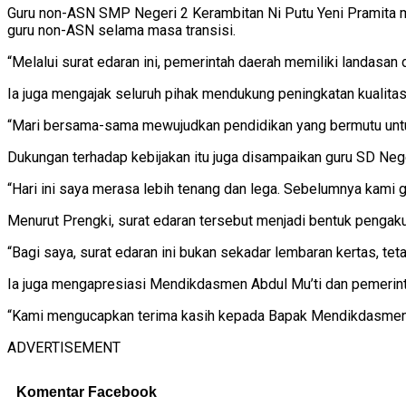
Guru non-ASN SMP Negeri 2 Kerambitan Ni Putu Yeni Pramita 
guru non-ASN selama masa transisi.
“Melalui surat edaran ini, pemerintah daerah memiliki landasa
Ia juga mengajak seluruh pihak mendukung peningkatan kualitas
“Mari bersama-sama mewujudkan pendidikan yang bermutu untuk
Dukungan terhadap kebijakan itu juga disampaikan guru SD Neg
“Hari ini saya merasa lebih tenang dan lega. Sebelumnya kami 
Menurut Prengki, surat edaran tersebut menjadi bentuk pengak
“Bagi saya, surat edaran ini bukan sekadar lembaran kertas, te
Ia juga mengapresiasi Mendikdasmen Abdul Mu’ti dan pemerint
“Kami mengucapkan terima kasih kepada Bapak Mendikdasmen se
ADVERTISEMENT
Komentar Facebook