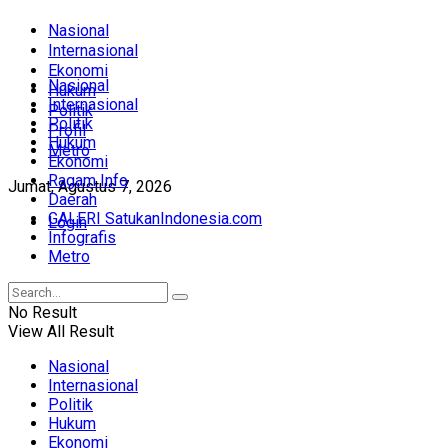
Nasional
Internasional
Ekonomi
Nasional
Hukum
Internasional
Politik
Politik
Profil
Hukum
Metro
Ekonomi
Ragam Info
Jumat, Agustus 7, 2026
Daerah
GALERI SatukanIndonesia.com
Login
Infografis
Metro
No Result
View All Result
Nasional
Internasional
Politik
Hukum
Ekonomi