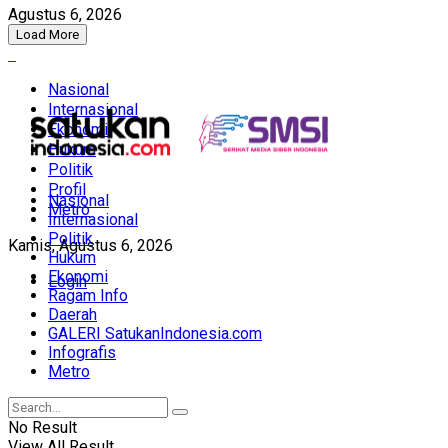
Agustus 6, 2026
Load More
Nasional
Internasional
Ekonomi
Hukum
Politik
Profil
Nasional
Metro
Internasional
Politik
Kamis, Agustus 6, 2026
Hukum
Ekonomi
Login
Ragam Info
Daerah
GALERI SatukanIndonesia.com
Infografis
Metro
No Result
View All Result