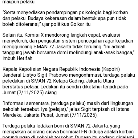
maupun pelaku.
“Serta menyediakan pendampingan psikologis bagi korban
dan pelaku. Budaya kekerasan dalam bentuk apa pun tidak
boleh ditoleransi,” ujar politikus Golkar itu.
Selain itu, Komisi X mendorong langkah cepat, evaluasi
menyeluruh, dan penguatan sistem pencegahan agar kejadian
mengguncang SMAN 72 Jakarta tidak terulang. “Ini adalah
tanggung jawab bersama demi melindungi anak-anak bangsa,”
imbuh Hetifah.
Kepala Kepolisian Negara Republik Indonesia (Kapolri)
Jenderal Listyo Sigit Prabowo mengonfirmasi, terduga pelaku
peledakan di SMAN 72 Kelapa Gading, Jakarta Utara
berstatus pelajar. Ledakan itu sendiri diketahui terjadi pada
Jumat (7/11/2025) siang.
“Informasi sementara, (terduga pelaku) masih dari lingkungan
sekolah tersebut. Iya (pelajar),” jelas Sigit terpisah di Istana
Merdeka, Jakarta Pusat, Jumat (7/11/2025).
Terduga pelaku ledakan bom di SMAN 72 Jakarta, yang
merupakan seorang siswa berinisial FN diduga adalah korban
perundungan di sekolah tersebut. Dugaan itu sedang didalami