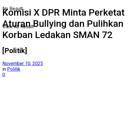
No Result
Komisi X DPR Minta Perketat
Aturan Bullying dan Pulihkan
View All Result
Korban Ledakan SMAN 72
[Politik]
November 10, 2025
in
Politik
0