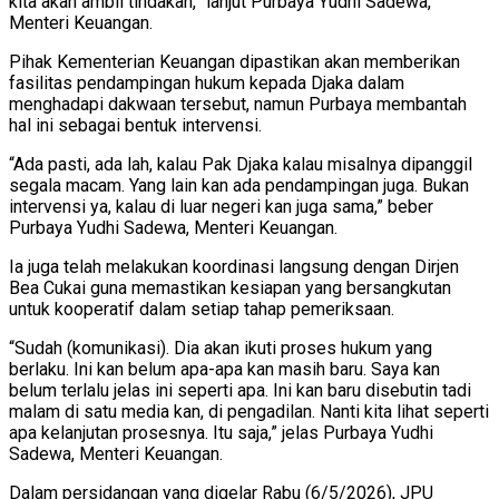
kita akan ambil tindakan,” lanjut Purbaya Yudhi Sadewa,
Menteri Keuangan.
Pihak Kementerian Keuangan dipastikan akan memberikan
fasilitas pendampingan hukum kepada Djaka dalam
menghadapi dakwaan tersebut, namun Purbaya membantah
hal ini sebagai bentuk intervensi.
“Ada pasti, ada lah, kalau Pak Djaka kalau misalnya dipanggil
segala macam. Yang lain kan ada pendampingan juga. Bukan
intervensi ya, kalau di luar negeri kan juga sama,” beber
Purbaya Yudhi Sadewa, Menteri Keuangan.
Ia juga telah melakukan koordinasi langsung dengan Dirjen
Bea Cukai guna memastikan kesiapan yang bersangkutan
untuk kooperatif dalam setiap tahap pemeriksaan.
“Sudah (komunikasi). Dia akan ikuti proses hukum yang
berlaku. Ini kan belum apa-apa kan masih baru. Saya kan
belum terlalu jelas ini seperti apa. Ini kan baru disebutin tadi
malam di satu media kan, di pengadilan. Nanti kita lihat seperti
apa kelanjutan prosesnya. Itu saja,” jelas Purbaya Yudhi
Sadewa, Menteri Keuangan.
Dalam persidangan yang digelar Rabu (6/5/2026), JPU