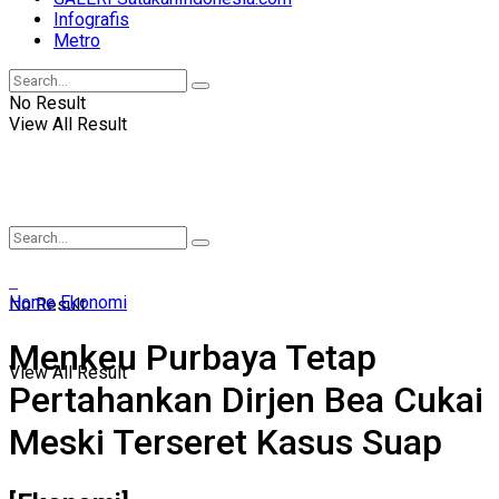
Infografis
Metro
No Result
View All Result
Home
Ekonomi
No Result
Menkeu Purbaya Tetap
View All Result
Pertahankan Dirjen Bea Cukai
Meski Terseret Kasus Suap