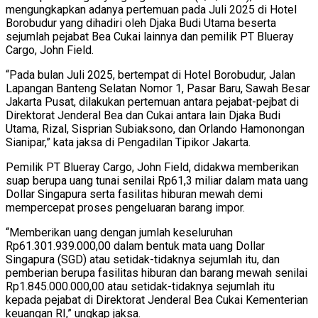
mengungkapkan adanya pertemuan pada Juli 2025 di Hotel
Borobudur yang dihadiri oleh Djaka Budi Utama beserta
sejumlah pejabat Bea Cukai lainnya dan pemilik PT Blueray
Cargo, John Field.
“Pada bulan Juli 2025, bertempat di Hotel Borobudur, Jalan
Lapangan Banteng Selatan Nomor 1, Pasar Baru, Sawah Besar
Jakarta Pusat, dilakukan pertemuan antara pejabat-pejbat di
Direktorat Jenderal Bea dan Cukai antara lain Djaka Budi
Utama, Rizal, Sisprian Subiaksono, dan Orlando Hamonongan
Sianipar,” kata jaksa di Pengadilan Tipikor Jakarta.
Pemilik PT Blueray Cargo, John Field, didakwa memberikan
suap berupa uang tunai senilai Rp61,3 miliar dalam mata uang
Dollar Singapura serta fasilitas hiburan mewah demi
mempercepat proses pengeluaran barang impor.
“Memberikan uang dengan jumlah keseluruhan
Rp61.301.939.000,00 dalam bentuk mata uang Dollar
Singapura (SGD) atau setidak-tidaknya sejumlah itu, dan
pemberian berupa fasilitas hiburan dan barang mewah senilai
Rp1.845.000.000,00 atau setidak-tidaknya sejumlah itu
kepada pejabat di Direktorat Jenderal Bea Cukai Kementerian
keuangan RI,” ungkap jaksa.