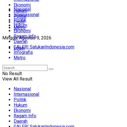
Ekonomi
Nasional
Hukum
Internasional
Politik
Politik
Profil
Hukum
Metro
Ekonomi
Ragam Info
Minggu, Agustus 9, 2026
Daerah
GALERI SatukanIndonesia.com
Login
Infografis
Metro
No Result
View All Result
Nasional
Internasional
Politik
Hukum
Ekonomi
Ragam Info
Daerah
GALERI SatukanIndonesia.com