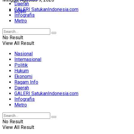
Daerah
GALERI SatukanIndonesia.com
Login
Infografis
Metro
No Result
View All Result
Nasional
Internasional
Politik
Hukum
Ekonomi
Ragam Info
Daerah
GALERI SatukanIndonesia.com
Infografis
Metro
No Result
View All Result