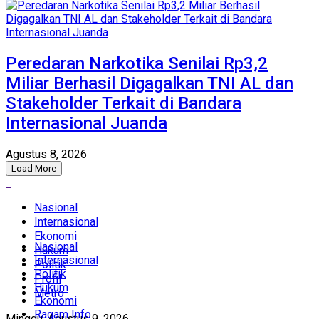
Peredaran Narkotika Senilai Rp3,2
Miliar Berhasil Digagalkan TNI AL dan
Stakeholder Terkait di Bandara
Internasional Juanda
Agustus 8, 2026
Load More
Nasional
Internasional
Ekonomi
Nasional
Hukum
Internasional
Politik
Politik
Profil
Hukum
Metro
Ekonomi
Ragam Info
Minggu, Agustus 9, 2026