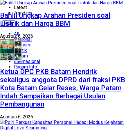
Latest
Trending
Bahlil Ungkap Arahan Presiden soal
Listrik dan Harga BBM
Filter
All
Agustus 6, 2026
Nasional
Ekonomi
Politik
Hukum
Internasional
Ragam Info
Ketua DPC PKB Batam Hendrik
sekaligus anggota DPRD dari fraksi PKB
Kota Batam Gelar Reses, Warga Patam
Indah Sampaikan Berbagai Usulan
Pembangunan
Agustus 6, 2026