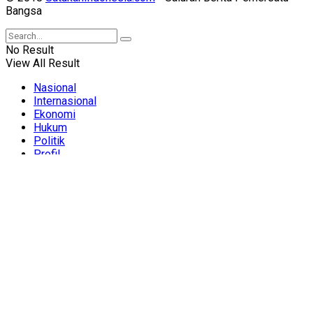
Bangsa
No Result
View All Result
Nasional
Internasional
Ekonomi
Hukum
Politik
Profil
Metro
© 2018
SatukanIndonesia.com
- Saluran Berita Pemersatu
Bangsa
Welcome Back!
OR
Login to your account below