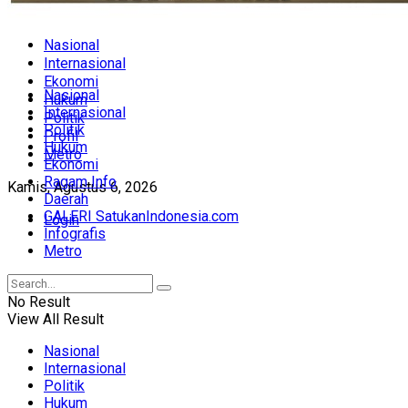
Nasional
Internasional
Ekonomi
Nasional
Hukum
Internasional
Politik
Politik
Profil
Hukum
Metro
Ekonomi
Ragam Info
Kamis, Agustus 6, 2026
Daerah
GALERI SatukanIndonesia.com
Login
Infografis
Metro
No Result
View All Result
Nasional
Internasional
Politik
Hukum