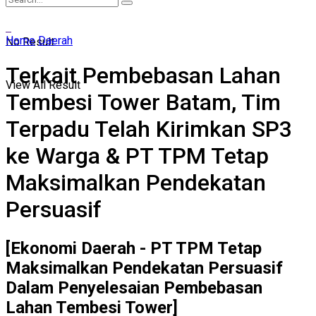
Home
Daerah
No Result
Terkait Pembebasan Lahan
View All Result
Tembesi Tower Batam, Tim
Terpadu Telah Kirimkan SP3
ke Warga & PT TPM Tetap
Maksimalkan Pendekatan
Persuasif
[Ekonomi Daerah - PT TPM Tetap
Maksimalkan Pendekatan Persuasif
Dalam Penyelesaian Pembebasan
Lahan Tembesi Tower]