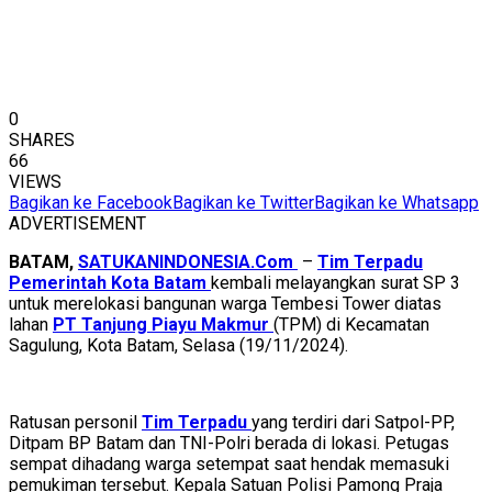
0
SHARES
66
VIEWS
Bagikan ke Facebook
Bagikan ke Twitter
Bagikan ke Whatsapp
ADVERTISEMENT
BATAM,
SATUKANINDONESIA.Com
–
Tim Terpadu
Pemerintah Kota Batam
kembali melayangkan surat SP 3
untuk merelokasi bangunan warga Tembesi Tower diatas
lahan
PT Tanjung Piayu Makmur
(TPM) di Kecamatan
Sagulung, Kota Batam, Selasa (19/11/2024).
Ratusan personil
Tim Terpadu
yang terdiri dari Satpol-PP,
Ditpam BP Batam dan TNI-Polri berada di lokasi. Petugas
sempat dihadang warga setempat saat hendak memasuki
pemukiman tersebut. Kepala Satuan Polisi Pamong Praja