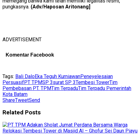
memegang bahwa kami telah memiliki legalitas resmi,”
pungkasnya.
(Adv/Haposan Aritonang]
ADVERTISEMENT
Komentar Facebook
Tags:
Bali Dalo
Eka Teguh Kurniawan
Peneyelesaian
Persuasif
PT TPM
SP 3
surat SP 3
Tembesi Tower
Tim
Pembebasan PT. TPM
Tim Terpadu
Tim Terpadu Pemerintah
Kota Batam
Share
Tweet
Send
Related
Posts