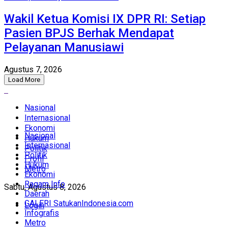
Wakil Ketua Komisi IX DPR RI: Setiap
Pasien BPJS Berhak Mendapat
Pelayanan Manusiawi
Agustus 7, 2026
Load More
Nasional
Internasional
Ekonomi
Nasional
Hukum
Internasional
Politik
Politik
Profil
Hukum
Metro
Ekonomi
Ragam Info
Sabtu, Agustus 8, 2026
Daerah
GALERI SatukanIndonesia.com
Login
Infografis
Metro