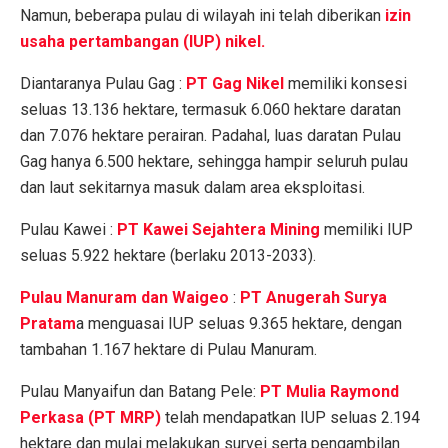
Namun, beberapa pulau di wilayah ini telah diberikan
izin
usaha pertambangan (IUP) nikel.
Diantaranya Pulau Gag :
PT Gag Nikel
memiliki konsesi
seluas 13.136 hektare, termasuk 6.060 hektare daratan
dan 7.076 hektare perairan. Padahal, luas daratan Pulau
Gag hanya 6.500 hektare, sehingga hampir seluruh pulau
dan laut sekitarnya masuk dalam area eksploitasi.
Pulau Kawei :
PT Kawei Sejahtera Mining
memiliki IUP
seluas 5.922 hektare (berlaku 2013-2033).
Pulau Manuram dan Waigeo
:
PT Anugerah Surya
Pratam
a menguasai IUP seluas 9.365 hektare, dengan
tambahan 1.167 hektare di Pulau Manuram.
Pulau Manyaifun dan Batang Pele:
PT Mulia Raymond
Perkasa (PT MRP)
telah mendapatkan IUP seluas 2.194
hektare dan mulai melakukan survei serta pengambilan