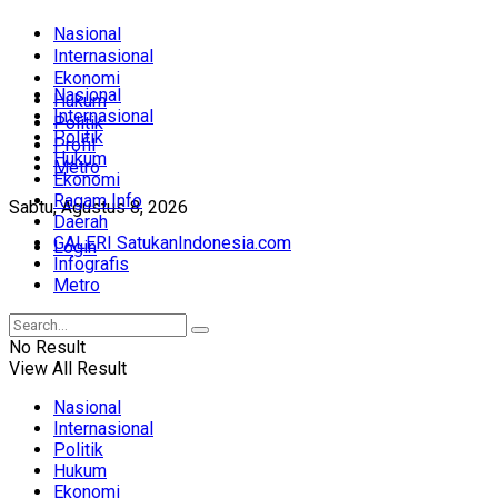
Nasional
Internasional
Ekonomi
Nasional
Hukum
Internasional
Politik
Politik
Profil
Hukum
Metro
Ekonomi
Ragam Info
Sabtu, Agustus 8, 2026
Daerah
GALERI SatukanIndonesia.com
Login
Infografis
Metro
No Result
View All Result
Nasional
Internasional
Politik
Hukum
Ekonomi