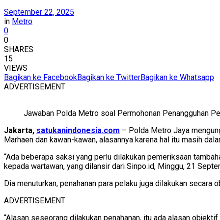
September 22, 2025
in
Metro
0
0
SHARES
15
VIEWS
Bagikan ke Facebook
Bagikan ke Twitter
Bagikan ke Whatsapp
ADVERTISEMENT
Jawaban Polda Metro soal Permohonan Penangguhan Pe
Jakarta,
satukanindonesia.com
– Polda Metro Jaya mengung
Marhaen dan kawan-kawan, alasannya karena hal itu masih dal
“Ada beberapa saksi yang perlu dilakukan pemeriksaan tambaha
kepada wartawan, yang dilansir dari Sinpo.id, Minggu, 21 Sept
Dia menuturkan, penahanan para pelaku juga dilakukan secara ob
ADVERTISEMENT
“Alasan seseorang dilakukan penahanan, itu ada alasan objektif 