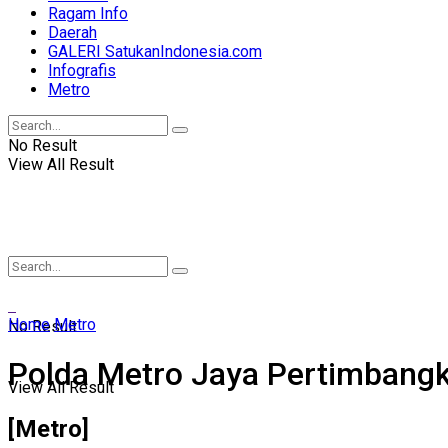
Ragam Info
Daerah
GALERI SatukanIndonesia.com
Infografis
Metro
No Result
View All Result
Home
Metro
No Result
Polda Metro Jaya Pertimbang
View All Result
[Metro]