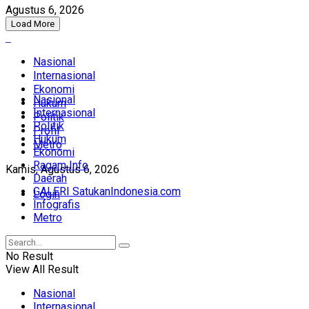
Agustus 6, 2026
Load More
Nasional
Internasional
Ekonomi
Nasional
Hukum
Internasional
Politik
Politik
Profil
Hukum
Metro
Ekonomi
Ragam Info
Kamis, Agustus 6, 2026
Daerah
GALERI SatukanIndonesia.com
Login
Infografis
Metro
No Result
View All Result
Nasional
Internasional