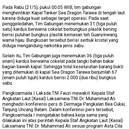
Pada Rabu (21/5), pukul 00.05 WIB, tim gabungan
menghentikan Kapal Tanker Sea Dragon Tarawa di tengah laut
karena diduga kuat sebagai target operasi. Pada saat
penggeledahan, Tim Gabungan menemukan 31 (tiga puluh
satu) kardus berwarna cokelat berbungkus plastik bening
berisi puluhan bungkus plastik kemasan teh Guanyinwang
warna hijau. Bungkusan tersebut berisi serbuk kristal yang
diduga mengandung narkotika jenis sabu.
Selain itu, Tim Gabungan juga menemukan 36 (tiga puluh
enam) kardus berwarna cokelat pada tangki bahan bakar
bagian bawah kapal. Sehingga total keseluruhan barang bukti
yang ditemukan di kapal Sea Dragon Tarawa berjumlah 67
(enam puluh tujuh) kardus berisi 2.000 (dua ribu) bungkus
sabu.
Pangkoarmada I Laksda TNI Fauzi mewakili Kepala Staf
Angkatan Laut (Kasal) Laksamana TNI Dr. Muhammad Ali
menghadiri konferensi pers di Dermaga Pangkalan Bea Cukai,
Tanjung Uncang Batam. Dalam konferensi pers tersebut,
Pangkoarmada I mengatakan bahwa kerja sama yang
dilakukan ini atas perintah Kepala Staf Angkatan Laut (Kasal)
Laksamana TNI Dr. Muhammad Ali sesuai program Asta Cita