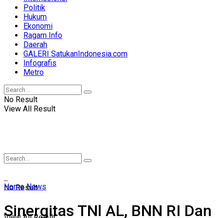
Politik
Hukum
Ekonomi
Ragam Info
Daerah
GALERI SatukanIndonesia.com
Infografis
Metro
No Result
View All Result
Home
News
No Result
Sinergitas TNl AL, BNN RI Dan
View All Result