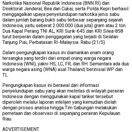
Narkotika Nasional Republik Indonesia (BNN RI) dan
Direktorat Jenderal, Bea dan Cukai, serta Polda Kepri berhasil
menggagalkan upaya penyelundupan narkotika jenis sabu
dalam jumlah barang bukti sabu terbesar sepanjang sejarah
Indonesia, yaitu seberat 2.000.000 (dua juta) gram atau 2 ton.
Dua Kapal Perang TNI AL, KRI Surik-645 dan KRI Silea-858
turut berperan dalam penggagalan yang terjadi di Selatan
Tanjung Piai, Perbatasan RI-Malaysia. Rabu (21/5).
Dalam pengungkapan kasus ini diamankan enam orang
tersangka yang terdiri dari empat orang warga negara
Indonesia (WNI), yakni HS, LC, FR, dan RH. Sementara ada dua
warga negara asing (WNA) asal Thailand, berinisial WP dan
TL.
Pengungkapan kasus ini berawal dari informasi
penyelundupan sabu yang akan melintas di wilayah perairan
Indonesia dengan menggunakan kapal tanker tersebut
diperoleh melalui laporan intelijen yang kemudian diolah
dengan proses analisa hingga Tim Gabungan melakukan
pemetaan dan observasi di sepanjang perairan Kepulauan
Riau.
ADVERTISEMENT