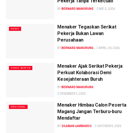
Pekerja Tanpa Terkecuali
BY
BERNARD MANURUNG
MEI 5, 2026
Menaker Tegaskan Serikat
NEWS
Pekerja Bukan Lawan
Perusahaan
BY
BERNARD MANURUNG
APRIL 20, 2026
Menaker Ajak Serikat Pekerja
FOKUS BERITA
Perkuat Kolaborasi Demi
Kesejahteraan Buruh
BY
BERNARD MANURUNG
DESEMBER 3, 2025
Menaker Himbau Calon Peserta
NASIONAL
Magang Jangan Terburu-buru
Mendaftar
BY
SILABAN LAMBARDO
OKTOBER 9, 2025