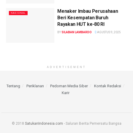
Menaker Imbau Perusahaan
NASIONAL
Beri Kesempatan Buruh
Rayakan HUT ke-80 RI
BY
SILABAN LAMBARDO
AGUSTUS 9, 2025
ADVERTISEMENT
Tentang
Periklanan
Pedoman Media Siber
Kontak Redaksi
Karir
© 2018
SatukanIndonesia.com
- Saluran Berita Pemersatu Bangsa