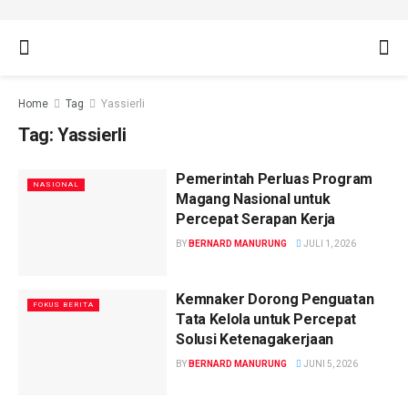
Home
Tag
Yassierli
Tag:
Yassierli
Pemerintah Perluas Program
NASIONAL
Magang Nasional untuk
Percepat Serapan Kerja
BY
BERNARD MANURUNG
JULI 1, 2026
Kemnaker Dorong Penguatan
FOKUS BERITA
Tata Kelola untuk Percepat
Solusi Ketenagakerjaan
BY
BERNARD MANURUNG
JUNI 5, 2026