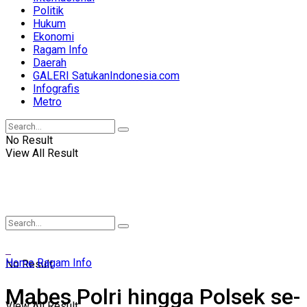
Politik
Hukum
Ekonomi
Ragam Info
Daerah
GALERI SatukanIndonesia.com
Infografis
Metro
No Result
View All Result
Home
Ragam Info
No Result
Mabes Polri hingga Polsek se-
View All Result