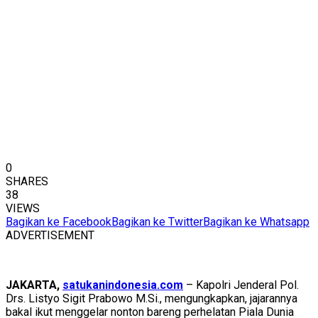
0
SHARES
38
VIEWS
Bagikan ke Facebook
Bagikan ke Twitter
Bagikan ke Whatsapp
ADVERTISEMENT
JAKARTA,
satukanindonesia.com
– Kapolri Jenderal Pol.
Drs. Listyo Sigit Prabowo M.Si., mengungkapkan, jajarannya
bakal ikut menggelar nonton bareng perhelatan Piala Dunia