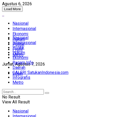
Agustus 6, 2026
Load More
Nasional
Internasional
Ekonomi
Nasional
Hukum
Internasional
Politik
Politik
Profil
Hukum
Metro
Ekonomi
Ragam Info
Jumat, Agustus 7, 2026
Daerah
GALERI SatukanIndonesia.com
Login
Infografis
Metro
No Result
View All Result
Nasional
Internasional