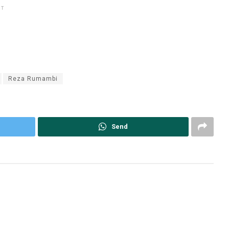
NT
Reza Rumambi
Send