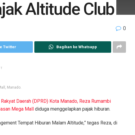
ak Altitude Club
0
e Twitter
Bagikan ke Whatsapp
NT
all, Manado.
n Rakyat Daerah (DPRD) Kota Manado, Reza Rumambi
wasan Mega Mall
diduga menggelapkan pajak hiburan.
anagement Tempat Hiburan Malam Altitude,” tegas Reza, di