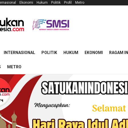
ernasional
Ekonomi
Hukum
Politik
Profil
Metro
INTERNASIONAL
POLITIK
HUKUM
EKONOMI
RAGAM I
S
METRO