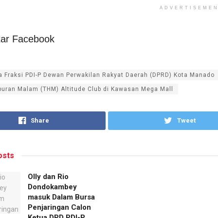
ADVERTISEME
ar Facebook
a Fraksi PDI-P Dewan Perwakilan Rakyat Daerah (DPRD) Kota Manado
buran Malam (THM) Altitude Club di Kawasan Mega Mall
Share
Tweet
sts
Olly dan Rio
Dondokambey
masuk Dalam Bursa
Penjaringan Calon
Ketua DPD PDI-P