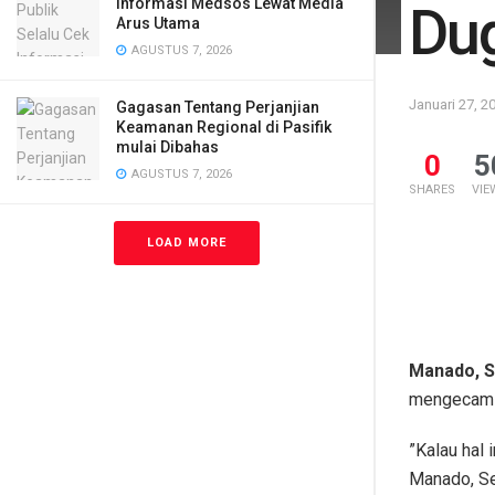
Informasi Medsos Lewat Media
Dug
Arus Utama
AGUSTUS 7, 2026
Januari 27, 2
Gagasan Tentang Perjanjian
Keamanan Regional di Pasifik
mulai Dibahas
0
5
AGUSTUS 7, 2026
SHARES
VIE
LOAD MORE
Manado, S
mengecam
”Kalau hal 
Manado, Se