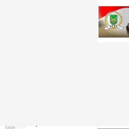
LATEST
TRENDING
Filter
Fraksi PDI-P DPRD Manado Kecam
Dugaan Pengelapan Pajak Altitude
Club
JANUARI 27, 2026
JNE Dukung AIM ASEAN
Roadshow to Tanjungpinang,
Perkuat Daya Saing UMKM
melalui Pemanfaatan Teknologi
AI
AGUSTUS 8, 2026
Beban Bulanan Turun Drastis,
Pemkab Taput Restrukturisasi
Pinjaman PEN Jadi 15 Tahun‎ ‎