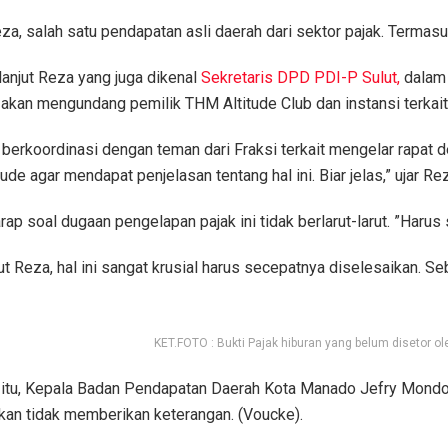
za, salah satu pendapatan asli daerah dari sektor pajak. Termasu
 lanjut Reza yang juga dikenal
Sekretaris DPD PDI-P Sulut,
dalam 
 akan mengundang pemilik THM Altitude Club dan instansi terkai
 berkoordinasi dengan teman dari Fraksi terkait mengelar rapat
ude agar mendapat penjelasan tentang hal ini. Biar jelas,” ujar Re
ap soal dugaan pengelapan pajak ini tidak berlarut-larut. ”Harus 
jut Reza, hal ini sangat krusial harus secepatnya diselesaikan.
KET.FOTO : Bukti Pajak hiburan yang belum disetor o
itu, Kepala Badan Pendapatan Daerah Kota Manado Jefry Mondong,
ikan tidak memberikan keterangan. (Voucke).