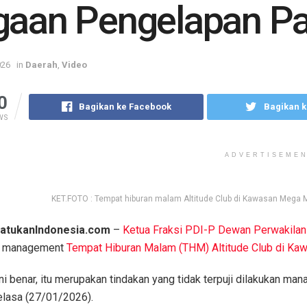
aan Pengelapan Paj
026
in
Daerah
,
Video
0
Bagikan ke Facebook
Bagikan k
WS
ADVERTISEME
KET.FOTO : Tempat hiburan malam Altitude Club di Kawasan Mega M
atukanIndonesia.com
–
Ketua Fraksi PDI-P Dewan Perwakila
 management
Tempat Hiburan Malam (THM) Altitude Club di Ka
ini benar, itu merupakan tindakan yang tidak terpuji dilakukan m
lasa (27/01/2026).