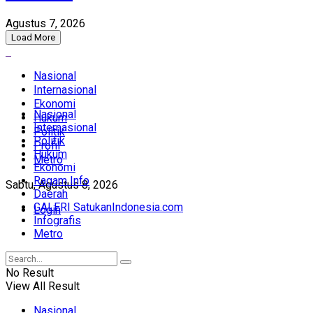
Agustus 7, 2026
Load More
Nasional
Internasional
Ekonomi
Nasional
Hukum
Internasional
Politik
Politik
Profil
Hukum
Metro
Ekonomi
Ragam Info
Sabtu, Agustus 8, 2026
Daerah
GALERI SatukanIndonesia.com
Login
Infografis
Metro
No Result
View All Result
Nasional