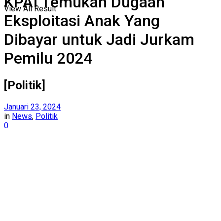
KPAI Temukan Dugaan
View All Result
Eksploitasi Anak Yang
Dibayar untuk Jadi Jurkam
Pemilu 2024
[Politik]
Januari 23, 2024
in
News
,
Politik
0