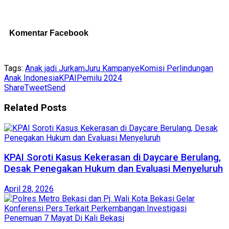
Komentar Facebook
Tags:
Anak jadi Jurkam
Juru Kampanye
Komisi Perlindungan
Anak Indonesia
KPAI
Pemilu 2024
Share
Tweet
Send
Related
Posts
KPAI Soroti Kasus Kekerasan di Daycare Berulang,
Desak Penegakan Hukum dan Evaluasi Menyeluruh
April 28, 2026