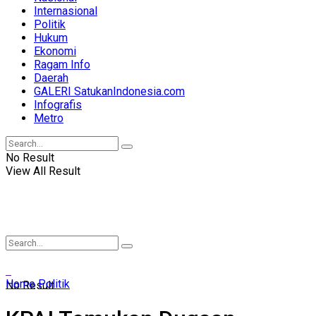
Internasional
Politik
Hukum
Ekonomi
Ragam Info
Daerah
GALERI SatukanIndonesia.com
Infografis
Metro
No Result
View All Result
Home
Politik
No Result