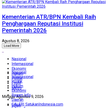
Kementerian ATR/BPN Kembali Raih
Penghargaan Reputasi Institusi
Pemerintah 2026
Agustus 8, 2026
Load More
Nasional
Internasional
Ekonomi
Nasional
Hukum
Internasional
Politik
Politik
Profil
Hukum
Metro
Ekonomi
Ragam Info
Minggu, Agustus 9, 2026
Daerah
GALERI SatukanIndonesia.com
Login